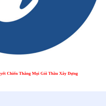
yết Chiến Thắng Mọi Gói Thầu Xây Dựng