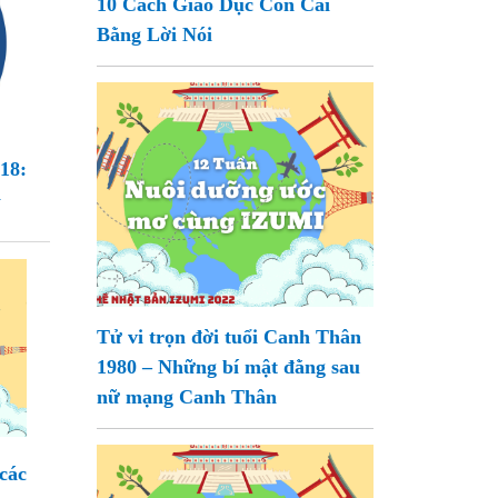
10 Cách Giáo Dục Con Cái
Bằng Lời Nói
18:
n
Tử vi trọn đời tuổi Canh Thân
1980 – Những bí mật đằng sau
nữ mạng Canh Thân
các