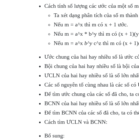
Cách tính số lượng các ước của một số m
Ta xét dạng phân tích của số m thành 
Nếu m = a^x thì m có x + 1 ước.
Nếu m = a^x * b^y thì m có (x + 1)(y
Nếu m = a^x
b^y
c^z thì m có (x + 1)
Ước chung của hai hay nhiều số là ước của
Bội chung của hai hay nhiều số là bội của 
ƯCLN của hai hay nhiều số là số lớn nhất
Các số nguyên tố cùng nhau là các số c
Để tìm ước chung của các số đã cho, ta 
BCNN của hai hay nhiều số là số lớn nhất
Để tìm BCNN của các số đã cho, ta có th
Cách tìm ƯCLN và BCNN:
Bổ sung: