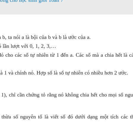
ỡng cho học sinh giỏi Toán 7
b, ta nói a là bội của b và b là ước của a.
 lần lượt với 0, 1, 2, 3,…
ó cho các số tự nhiên từ 1 đến a. Các số mà a chia hết là c
là 1 và chính nó. Hợp số là số tự nhiên có nhiều hơn 2 ước.
> 1), chỉ cần chứng tỏ rằng nó không chia hết cho mọi số ng
 thừa số nguyên tố là viết số đó dưới dạng một tích các t