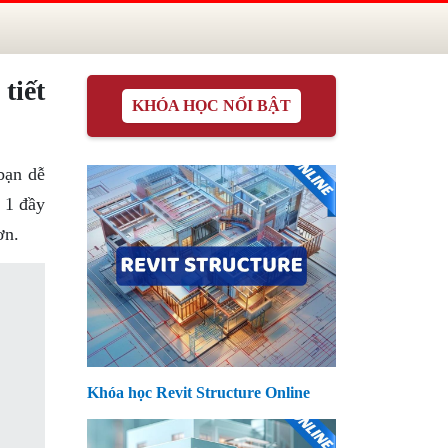
tiết
KHÓA HỌC NỔI BẬT
bạn dễ
 1 đầy
ơn.
Khóa học Revit Structure Online