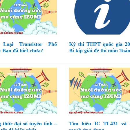
 Loại Transistor Phổ
Kỳ thi THPT quốc gia 20
: Bạn đã biết chưa?
Bí kíp giải đề thi môn Toá
 thức đại số tuyến tính –
Tìm hiểu IC TL431 và 
tắt dễ hiểu nhất
mạch ứng dụng