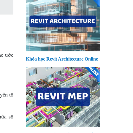
ác ước
Khóa học Revit Architecture Online
uyên tố
hừa số