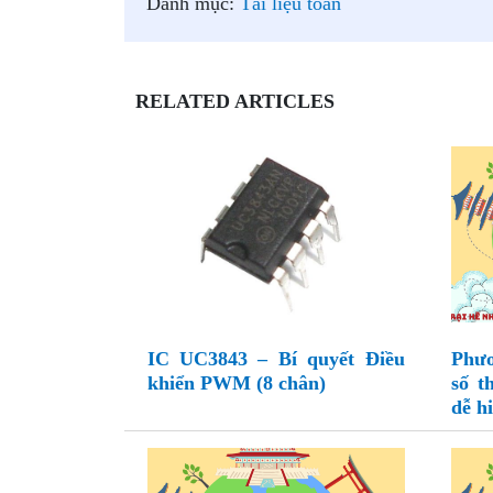
Danh mục:
Tài liệu toán
RELATED ARTICLES
IC UC3843 – Bí quyết Điều
Phươ
khiển PWM (8 chân)
số t
dễ h