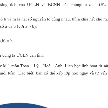
0 bằng tích của ƯCLN và BCNN của chúng: a
b = ƯCLN
đó b và m là hai số nguyên tố cùng nhau, thì a chia hết cho m.
 a và b (với a > b):
,b) = b.
ối cùng là ƯCLN cần tìm.
c kì 1 môn Toán – Lý – Hoá – Anh. Lịch học linh hoạt từ sá
 mỗi tuần. Đặc biệt, bạn có thể xếp lớp học ngay và tư vấn