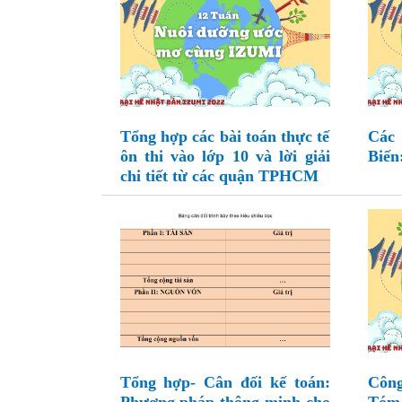
Tổng hợp các bài toán thực tế
Các
ôn thi vào lớp 10 và lời giải
Biến
chi tiết từ các quận TPHCM
Tổng hợp- Cân đối kế toán:
Công
Phương pháp thông minh cho
Tóm 