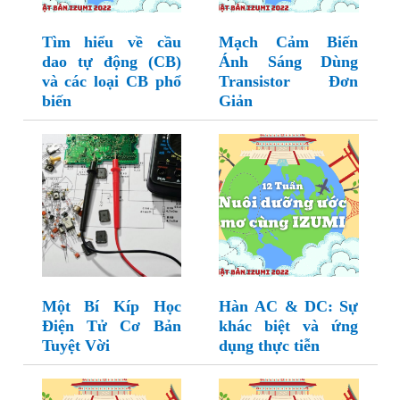
Tìm hiểu về cầu
Mạch Cảm Biến
dao tự động (CB)
Ánh Sáng Dùng
và các loại CB phổ
Transistor Đơn
biến
Giản
Một Bí Kíp Học
Hàn AC & DC: Sự
Điện Tử Cơ Bản
khác biệt và ứng
Tuyệt Vời
dụng thực tiễn