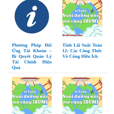
Phương Pháp Đối
Tính Lãi Suất Toán
Ứng Tài Khoản –
12: Các Công Thức
Bí Quyết Quản Lý
Vô Cùng Hữu Ích
Tài Chính Hiệu
Quả