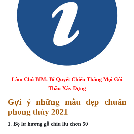
Làm Chủ BIM: Bí Quyết Chiến Thắng Mọi Gói
Thầu Xây Dựng
Gợi ý những mẫu đẹp chuẩn
phong thủy 2021
1. Bộ lư hương gỗ chiu liu chơn 50