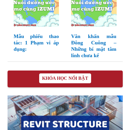
Mẫu phiếu thao
Văn khấn mẫu
tác: 1 Phạm vi áp
Đông Cuông –
dụng:
Những bí mật tâm
linh chưa kể
KHÓA HỌC NỔI BẬT