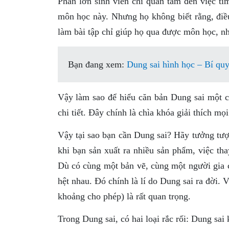
Phần lớn sinh viên chỉ quan tâm đến việc tì
môn học này. Nhưng họ không biết rằng, điều
làm bài tập chỉ giúp họ qua được môn học, n
Bạn đang xem:
Dung sai hình học – Bí quy
Vậy làm sao để hiểu căn bản Dung sai một cá
chi tiết. Đây chính là chìa khóa giải thích mọ
Vậy tại sao bạn cần Dung sai? Hãy tưởng tượn
khi bạn sản xuất ra nhiều sản phẩm, việc tha
Dù có cùng một bản vẽ, cùng một người gia 
hệt nhau. Đó chính là lí do Dung sai ra đời.
khoảng cho phép) là rất quan trọng.
Trong Dung sai, có hai loại rắc rối: Dung sai