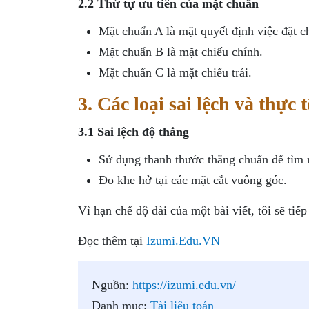
2.2 Thứ tự ưu tiên của mặt chuẩn
Mặt chuẩn A là mặt quyết định việc đặt ch
Mặt chuẩn B là mặt chiếu chính.
Mặt chuẩn C là mặt chiếu trái.
3. Các loại sai lệch và thực t
3.1 Sai lệch độ thẳng
Sử dụng thanh thước thẳng chuẩn để tìm ra
Đo khe hở tại các mặt cắt vuông góc.
Vì hạn chế độ dài của một bài viết, tôi sẽ tiế
Đọc thêm tại
Izumi.Edu.VN
Nguồn:
https://izumi.edu.vn/
Danh mục:
Tài liệu toán