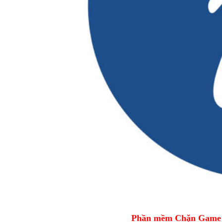
Phần mềm Chặn Game tr