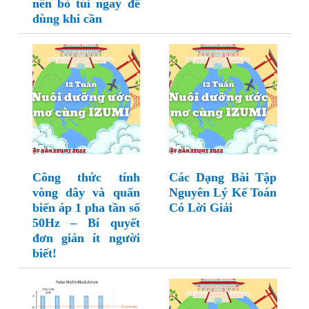
nên bỏ túi ngay để
dùng khi cần
Công thức tính
Các Dạng Bài Tập
vòng dây và quấn
Nguyên Lý Kế Toán
biến áp 1 pha tần số
Có Lời Giải
50Hz – Bí quyết
đơn giản ít người
biết!