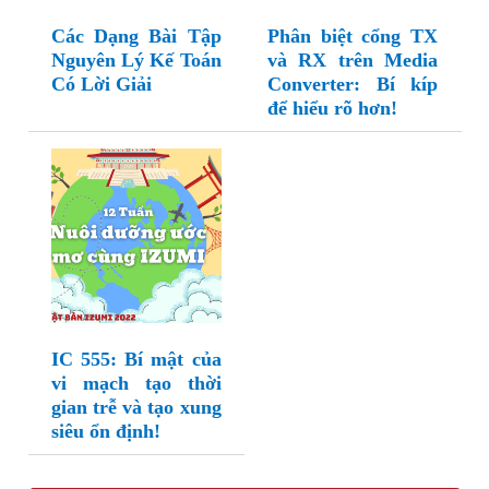
Các Dạng Bài Tập
Phân biệt cổng TX
Nguyên Lý Kế Toán
và RX trên Media
Có Lời Giải
Converter: Bí kíp
để hiểu rõ hơn!
IC 555: Bí mật của
vi mạch tạo thời
gian trễ và tạo xung
siêu ổn định!