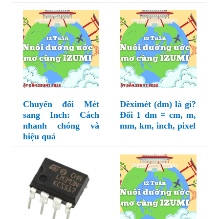
Chuyển đổi Mét
Đềximét (dm) là gì?
sang Inch: Cách
Đổi 1 dm = cm, m,
nhanh chóng và
mm, km, inch, pixel
hiệu quả