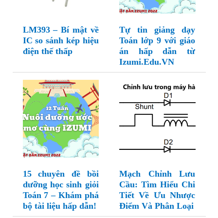
LM393 – Bí mật về
Tự tin giảng dạy
IC so sánh kép hiệu
Toán lớp 9 với giáo
điện thế thấp
án hấp dẫn từ
Izumi.Edu.VN
15 chuyên đề bồi
Mạch Chỉnh Lưu
dưỡng học sinh giỏi
Cầu: Tìm Hiểu Chi
Toán 7 – Khám phá
Tiết Về Ưu Nhược
bộ tài liệu hấp dẫn!
Điểm Và Phân Loại