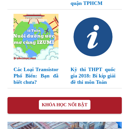
quận TPHCM
Các Loại Transistor
Kỳ thi THPT quốc
Phổ Biến: Bạn đã
gia 2018: Bí kíp giải
biết chưa?
đề thi môn Toán
KHÓA HỌC NỔI BẬT