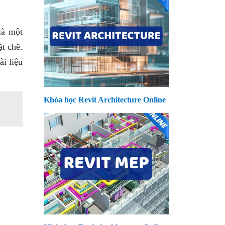
là một
ặt chẽ.
i liệu
Khóa học Revit Architecture Online