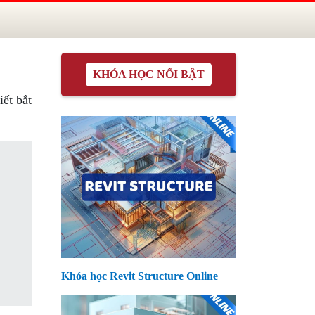
KHÓA HỌC NỔI BẬT
ết bắt
Khóa học Revit Structure Online