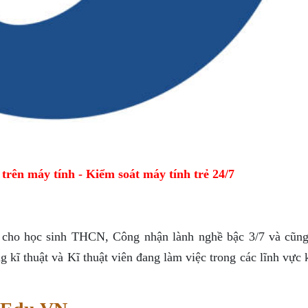
ên máy tính - Kiểm soát máy tính trẻ 24/7
 cho học sinh THCN, Công nhận lành nghề bậc 3/7 và cũng 
 kĩ thuật và Kĩ thuật viên đang làm việc trong các lĩnh vực 