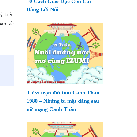
10 Cách Giáo Dục Con Cái
Bằng Lời Nói
ý kiến
bạn về
Tử vi trọn đời tuổi Canh Thân
1980 – Những bí mật đằng sau
nữ mạng Canh Thân