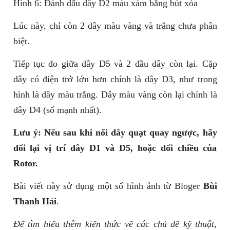
Hình 6: Đánh dấu dây D2 màu xám bằng bút xóa
Lúc này, chỉ còn 2 dây màu vàng và trắng chưa phân
biệt.
Tiếp tục đo giữa dây D5 và 2 đầu dây còn lại. Cặp
dây có điện trở lớn hơn chính là dây D3, như trong
hình là dây màu trắng. Dây màu vàng còn lại chính là
dây D4 (số mạnh nhất).
Lưu ý: Nếu sau khi nối dây quạt quay ngược, hãy
đổi lại vị trí dây D1 và D5, hoặc đổi chiều của
Rotor.
Bài viết này sử dụng một số hình ảnh từ Bloger
Bùi
Thanh Hải
.
Để tìm hiểu thêm kiến thức về các chủ đề kỹ thuật,