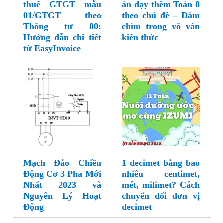
thuế GTGT mẫu
án dạy thêm Toán 8
01/GTGT theo
theo chủ đề – Đắm
Thông tư 80:
chìm trong vô vàn
Hướng dẫn chi tiết
kiến thức
từ EasyInvoice
Mạch Đảo Chiều
1 decimet bằng bao
Động Cơ 3 Pha Mới
nhiêu centimet,
Nhất 2023 và
mét, milimet? Cách
Nguyên Lý Hoạt
chuyển đổi đơn vị
Động
decimet