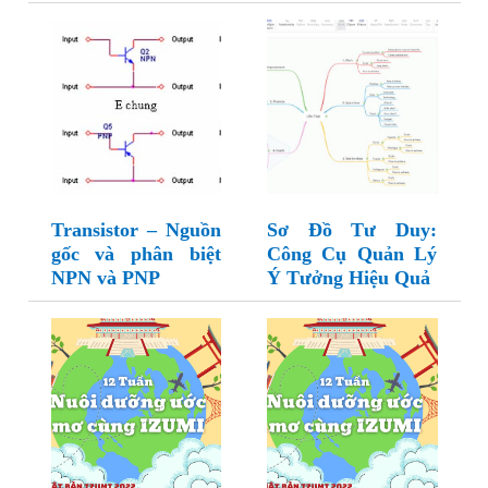
Transistor – Nguồn
Sơ Đồ Tư Duy:
gốc và phân biệt
Công Cụ Quản Lý
NPN và PNP
Ý Tưởng Hiệu Quả