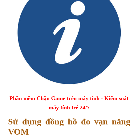
Phần mềm Chặn Game trên máy tính - Kiểm soát
máy tính trẻ 24/7
Sử dụng đồng hồ đo vạn năng
VOM