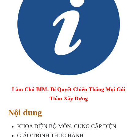
Làm Chủ BIM: Bí Quyết Chiến Thắng Mọi Gói
Thầu Xây Dựng
Nội dung
KHOA ĐIỆN BỘ MÔN: CUNG CẤP ĐIỆN
GIÁO TRÌNH THỰC HÀNH