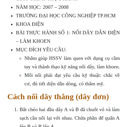
NĂM HỌC: 2007 – 2008
TRƯỜNG ĐẠI HỌC CÔNG NGHIỆP TP.HCM
KHOA ĐIỆN
BÀI THỰC HÀNH SỐ 1: NỐI DÂY DẪN ĐIỆN
– LÀM KHOEN
MỤC ĐÍCH YÊU CẦU:
Nhằm giúp HSSV làm quen với dụng cụ cầm
tay và thành thạo kỹ năng nối dây, làm khoen.
Mối nối phải đạt yêu cầu kỹ thuật: chắc về
cơ, đủ tiết diện dẫn dòng, có thẩm mỹ.
Cách nối dây thẳng (dây đơn)
Bắt chéo hai đầu dây A và B đã chuốt vỏ và làm
sạch cần nối lại với nhau. Chừa phần để quấn A
lên B và B lên A.