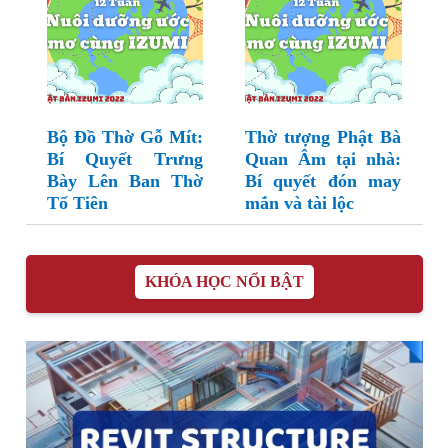
Bộ Đồ Thờ Gỗ Mít:
Thờ tượng Phật Bà
Bí Quyết Trưng
Quan Âm tại nhà:
Bày Lên Ban Thờ
Bí quyết đón may
Tổ Tiên
mắn và tài lộc
KHÓA HỌC NỔI BẬT