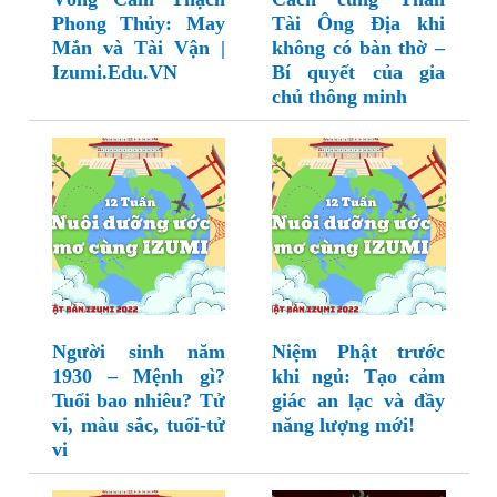
Phong Thủy: May
Tài Ông Địa khi
Mắn và Tài Vận |
không có bàn thờ –
Izumi.Edu.VN
Bí quyết của gia
chủ thông minh
Người sinh năm
Niệm Phật trước
1930 – Mệnh gì?
khi ngủ: Tạo cảm
Tuổi bao nhiêu? Tử
giác an lạc và đầy
vi, màu sắc, tuổi-tử
năng lượng mới!
vi