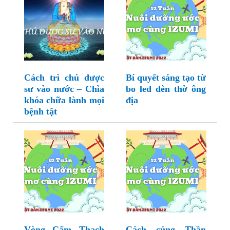
Cách trì chú dược
Bí quyết sáng tạo từ
sư vào nước – Chìa
bo led đèn thờ ông
khóa chữa lành mọi
địa
bệnh tật
Vòng Cẩm Thạch
Cách cúng Thần