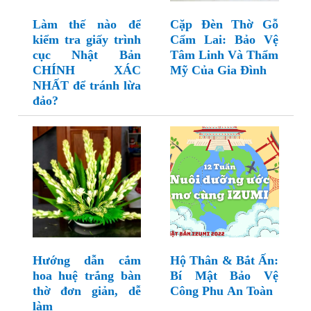
Làm thế nào để
Cặp Đèn Thờ Gỗ
kiểm tra giấy trình
Cẩm Lai: Bảo Vệ
cục Nhật Bản
Tâm Linh Và Thẩm
CHÍNH XÁC
Mỹ Của Gia Đình
NHẤT để tránh lừa
đảo?
Hướng dẫn cắm
Hộ Thân & Bắt Ấn:
hoa huệ trắng bàn
Bí Mật Bảo Vệ
thờ đơn giản, dễ
Công Phu An Toàn
làm