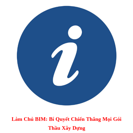
Làm Chủ BIM: Bí Quyết Chiến Thắng Mọi Gói
Thầu Xây Dựng