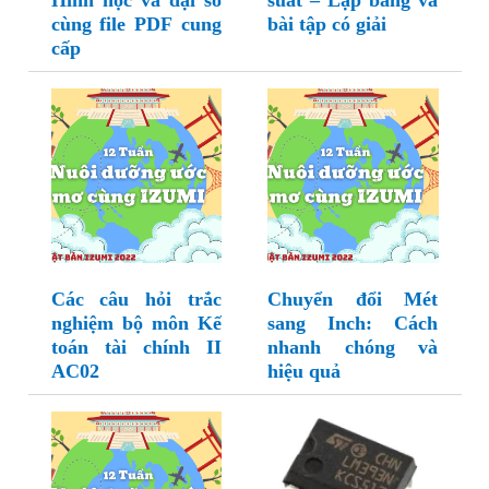
Hình học và đại số
suất – Lập bảng và
cùng file PDF cung
bài tập có giải
cấp
Các câu hỏi trắc
Chuyển đổi Mét
nghiệm bộ môn Kế
sang Inch: Cách
toán tài chính II
nhanh chóng và
AC02
hiệu quả