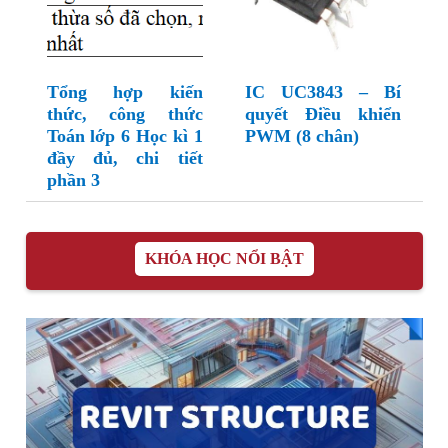
Tổng hợp kiến
IC UC3843 – Bí
thức, công thức
quyết Điều khiển
Toán lớp 6 Học kì 1
PWM (8 chân)
đầy đủ, chi tiết
phần 3
KHÓA HỌC NỔI BẬT