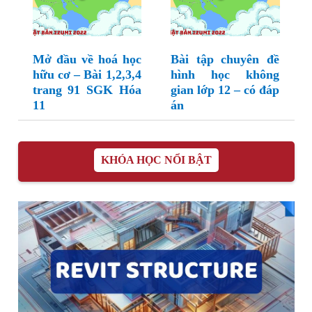
Mở đầu về hoá học
Bài tập chuyên đề
hữu cơ – Bài 1,2,3,4
hình học không
trang 91 SGK Hóa
gian lớp 12 – có đáp
11
án
KHÓA HỌC NỔI BẬT