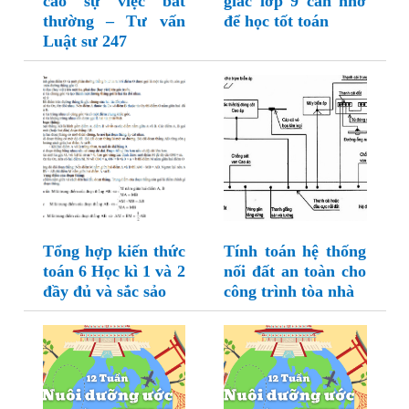
cáo sự việc bất
giác lớp 9 cần nhớ
thường – Tư vấn
để học tốt toán
Luật sư 247
Tổng hợp kiến thức
Tính toán hệ thống
toán 6 Học kì 1 và 2
nối đất an toàn cho
đầy đủ và sắc sảo
công trình tòa nhà