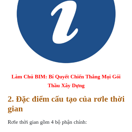
Làm Chủ BIM: Bí Quyết Chiến Thắng Mọi Gói
Thầu Xây Dựng
2. Đặc điểm cấu tạo của rơle thời
gian
Rơle thời gian gồm 4 bộ phận chính: