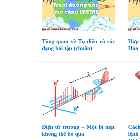
Tổng quan về Tụ điện và các
Hợp
dạng bài tập (chuẩn)
Hóa 
Điện từ trường – Một bí mật
Các
không thể bỏ qua!
lệnh