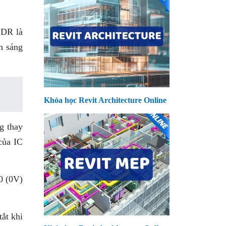
LDR là
h sáng
Khóa học Revit Architecture Online
g thay
của IC
0 (0V)
ắt khi