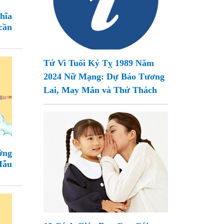
hĩa
cần
Tử Vi Tuổi Kỷ Tỵ 1989 Năm
2024 Nữ Mạng: Dự Báo Tương
Lai, May Mắn và Thử Thách
ởng
Mẫu