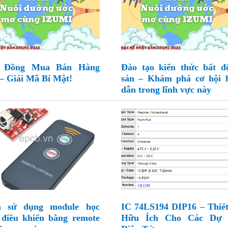
 Đồng Mua Bán Hàng
Đào tạo kiến thức bất đ
– Giải Mã Bí Mật!
sản – Khám phá cơ hội 
dẫn trong lĩnh vực này
h sử dụng module học
IC 74LS194 DIP16 – Thiết
 điều khiển bằng remote
Hữu Ích Cho Các Dự