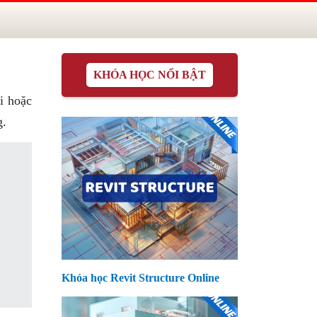
KHÓA HỌC NỔI BẬT
i hoặc
g.
Khóa học Revit Structure Online