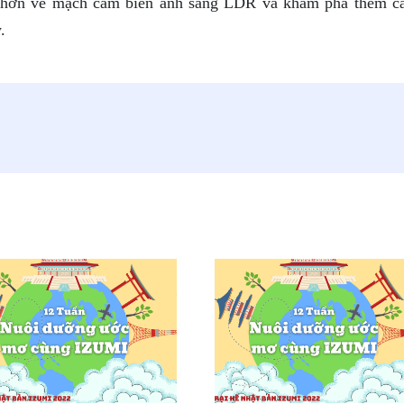
rõ hơn về mạch cảm biến ánh sáng LDR và khám phá thêm c
.