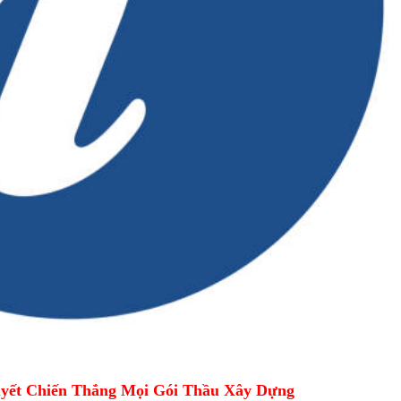
yết Chiến Thắng Mọi Gói Thầu Xây Dựng