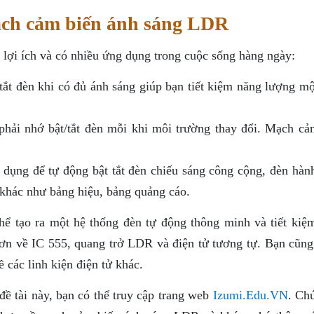
ạch cảm biến ánh sáng LDR
ợi ích và có nhiều ứng dụng trong cuộc sống hàng ngày:
tắt đèn khi có đủ ánh sáng giúp bạn tiết kiệm năng lượng mộ
phải nhớ bật/tắt đèn mỗi khi môi trường thay đổi. Mạch cả
ụng để tự động bật tắt đèn chiếu sáng công cộng, đèn hành
khác như bảng hiệu, bảng quảng cáo.
ể tạo ra một hệ thống đèn tự động thông minh và tiết kiệ
hơn về IC 555, quang trở LDR và điện tử tương tự. Bạn cũng
 các linh kiện điện tử khác.
ề đề tài này, bạn có thể truy cập trang web
Izumi.Edu.VN
. Ch