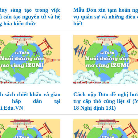
uy sáng tạo trong việc
Mẫu Đơn xin tạm hoãn ng
ả cấu tạo nguyên tử và hệ
vụ quân sự và những điều 
g hóa kiến thức
biết
h sách chiết khấu và giao
Cách nộp Đơn đề nghị hư
ng hấp dẫn tại
trợ cấp thờ cúng liệt sĩ (
i.Edu.VN
18 Nghị định 131)