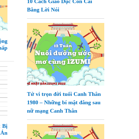
10 Cách Giáo Dục Con Cái
Bằng Lời Nói
ộng
hấp
Tử vi trọn đời tuổi Canh Thân
1980 – Những bí mật đằng sau
nữ mạng Canh Thân
 Bị
 Án