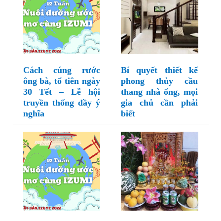
Cách cúng rước
Bí quyết thiết kế
ông bà, tổ tiên ngày
phong thủy cầu
30 Tết – Lễ hội
thang nhà ống, mọi
truyền thống đầy ý
gia chủ cần phải
nghĩa
biết