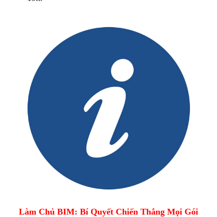
Làm Chủ BIM: Bí Quyết Chiến Thắng Mọi Gói