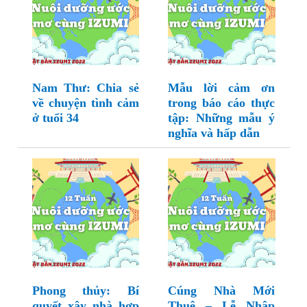
Nam Thư: Chia sẻ
Mẫu lời cảm ơn
về chuyện tình cảm
trong báo cáo thực
ở tuổi 34
tập: Những mẫu ý
nghĩa và hấp dẫn
Phong thủy: Bí
Cúng Nhà Mới
quyết xây nhà hợp
Thuê – Lễ Nhập