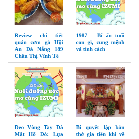
Review chi tiết
1987 – Bí ẩn tuổi
quán cơm gà Hội
con gì, cung mệnh
An Đà Nẵng 189
và tính cách
Châu Thị Vĩnh Tế
Đeo Vòng Tay Đá
Bí quyết lập bàn
Mắt Hổ Đỏ: Lựa
thờ gia tiên khi về