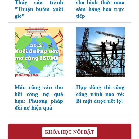
Thủy của tranh
cho hình thức mua
“Thuận buồm xuôi
sắm hàng hóa trực
gió”
tiếp
Mẫu công văn thu
Hợp đồng thi công
hồi công nợ quá
công trình nạo vé:
hạn: Phương pháp
Bí mật được tiết lộ!
đòi nợ hiệu quả
KHÓA HỌC NỔI BẬT