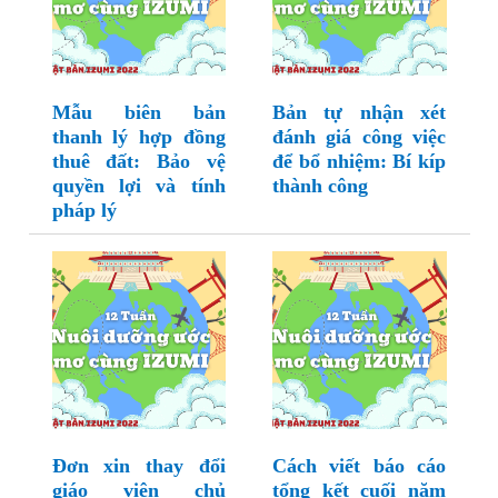
Mẫu biên bản
Bản tự nhận xét
thanh lý hợp đồng
đánh giá công việc
thuê đất: Bảo vệ
để bổ nhiệm: Bí kíp
quyền lợi và tính
thành công
pháp lý
Đơn xin thay đổi
Cách viết báo cáo
giáo viên chủ
tổng kết cuối năm