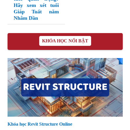
Hãy xem xét tuổi
Giáp Tuất năm
Nhâm Dần
KHÓA HỌC NỔI BẬT
Khóa học Revit Structure Online