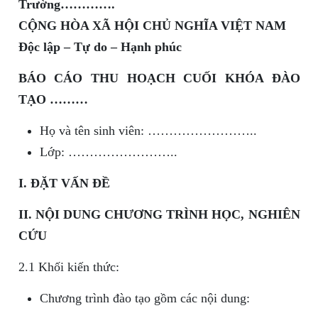
Trường………….
CỘNG HÒA XÃ HỘI CHỦ NGHĨA VIỆT NAM
Độc lập – Tự do – Hạnh phúc
BÁO CÁO THU HOẠCH CUỐI KHÓA ĐÀO
TẠO ………
Họ và tên sinh viên: ……………………..
Lớp: ……………………..
I. ĐẶT VẤN ĐỀ
II. NỘI DUNG CHƯƠNG TRÌNH HỌC, NGHIÊN
CỨU
2.1 Khối kiến thức:
Chương trình đào tạo gồm các nội dung: