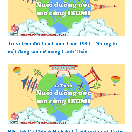
Tử vi trọn đời tuổi Canh Thân 1980 – Những bí
mật đằng sau nữ mạng Canh Thân
Đền thờ Cô Chín ở Hà Nội: Lễ hội tuyệt vời để tìm