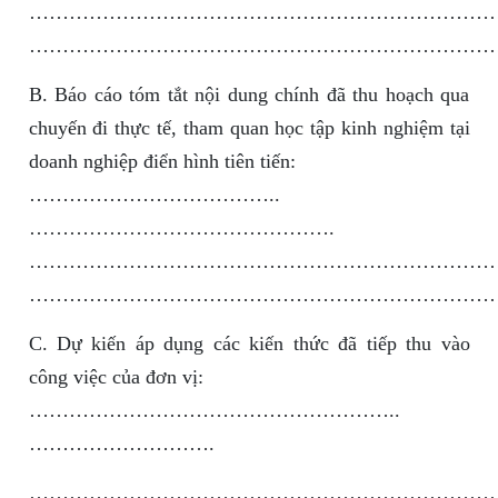
………………………………………………………………
………………………………………………………………
B. Báo cáo tóm tắt nội dung chính đã thu hoạch qua
chuyến đi thực tế, tham quan học tập kinh nghiệm tại
doanh nghiệp điển hình tiên tiến:
………………………………..
……………………………………….
……………………………………………………………
……………………………………………………………
C. Dự kiến áp dụng các kiến thức đã tiếp thu vào
công việc của đơn vị:
………………………………………………..
……………………….
……………………………………………………………