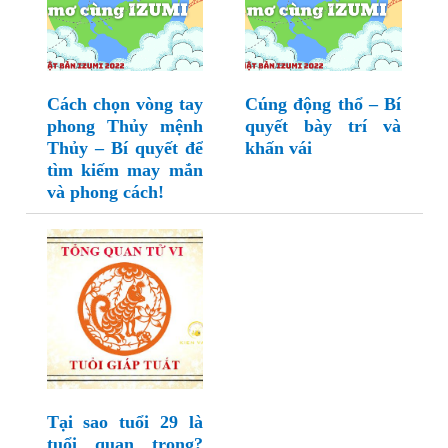
Cách chọn vòng tay
Cúng động thổ – Bí
phong Thủy mệnh
quyết bày trí và
Thủy – Bí quyết để
khấn vái
tìm kiếm may mắn
và phong cách!
Tại sao tuổi 29 là
tuổi quan trọng?