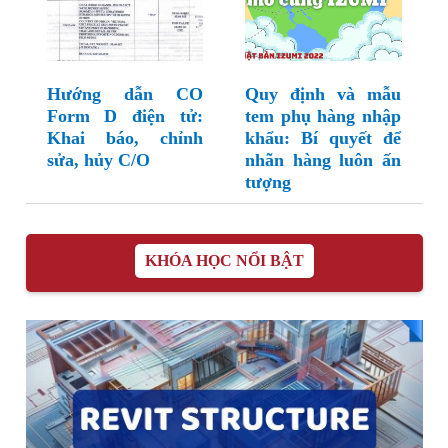
Hướng dẫn CO
Quy định và mẫu
Form D điện tử:
tem phụ hàng nhập
Khai báo, chỉnh
khẩu: Bí quyết để
sửa, hủy C/O
nhãn hàng luôn ấn
tượng
KHÓA HỌC NỔI BẬT