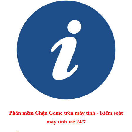
Phần mềm Chặn Game trên máy tính - Kiểm soát
máy tính trẻ 24/7