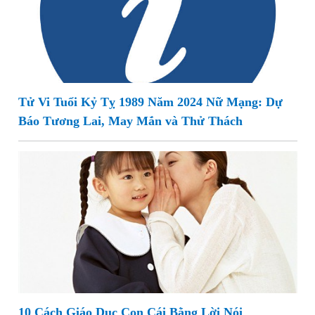
Tử Vi Tuổi Kỷ Tỵ 1989 Năm 2024 Nữ Mạng: Dự
Báo Tương Lai, May Mắn và Thử Thách
10 Cách Giáo Dục Con Cái Bằng Lời Nói