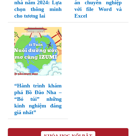
nhà năm 2024: Lựa
án chuyên nghiệp
chọn thông minh
với file Word và
cho tương lai
Excel
“Hành trình khám
phá Bồ Đào Nha –
“Bỏ túi” những
kinh nghiệm đáng
giá nhất”