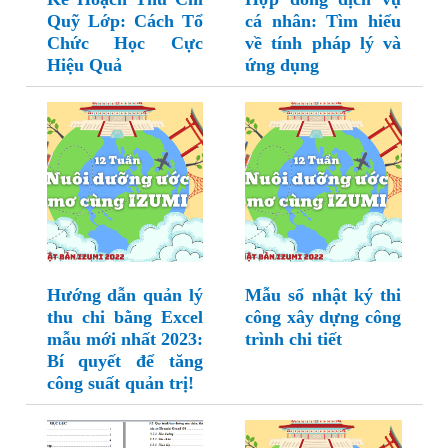
Quỹ Lớp: Cách Tổ
cá nhân: Tìm hiểu
Chức Học Cực
về tính pháp lý và
Hiệu Quả
ứng dụng
Hướng dẫn quản lý
Mẫu sổ nhật ký thi
thu chi bằng Excel
công xây dựng công
mẫu mới nhất 2023:
trình chi tiết
Bí quyết để tăng
công suất quản trị!