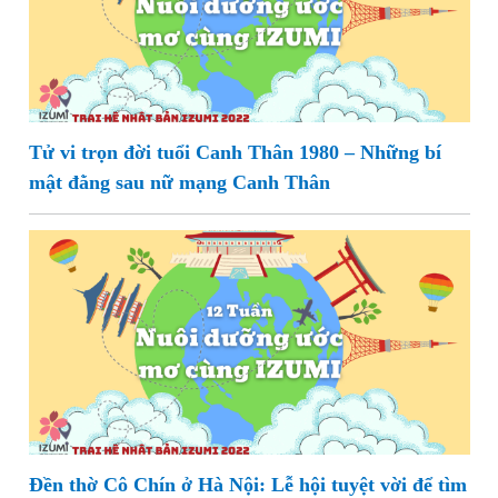
Tử vi trọn đời tuổi Canh Thân 1980 – Những bí
mật đằng sau nữ mạng Canh Thân
Đền thờ Cô Chín ở Hà Nội: Lễ hội tuyệt vời để tìm