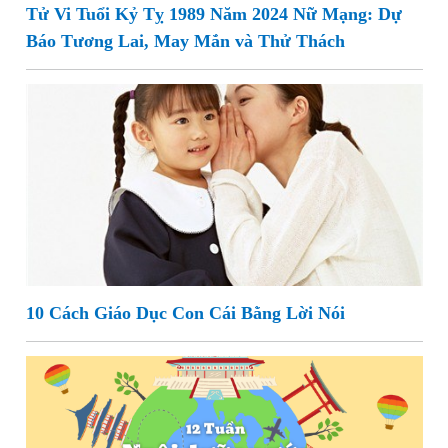
Tử Vi Tuổi Kỷ Tỵ 1989 Năm 2024 Nữ Mạng: Dự
Báo Tương Lai, May Mắn và Thử Thách
10 Cách Giáo Dục Con Cái Bằng Lời Nói