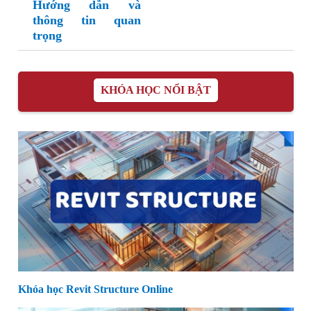
Hướng dẫn và
thông tin quan
trọng
KHÓA HỌC NỔI BẬT
Khóa học Revit Structure Online