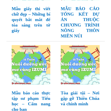
Mẫu giấy thi viết
MẪU BÁO CÁO
chữ đẹp – Những bí
TỔNG KẾT DỰ
quyết bắt mắt để
ÁN THUỘC
tỏa sáng trên tờ
CHƯƠNG TRÌNH
giấy
NÔNG THÔN
MIỀN NÚI
Mẫu báo cáo thực
Tòa giải tội – Nơi
tập sư phạm Tiểu
gặp gỡ Thiên Chúa
học – Cẩm nang
và chính mình
cho bạn