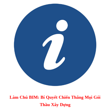
Làm Chủ BIM: Bí Quyết Chiến Thắng Mọi Gói
Thầu Xây Dựng