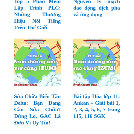
Top 5 Phần Mềm
Nguyên lý mạch
Lập Trình PLC:
dao động dịch pha
Những Thương
và ứng dụng
Hiệu Nổi Tiếng
Trên Thế Giới
Sửa Chữa Biến Tần
Bài tập Hóa lớp 11:
Delta: Bạn Đang
Ankan – Giải bài 1,
Cần Sửa Chữa?
2, 3, 4, 5, 6, 7 trang
Đừng Lo, GAC Là
115, 116 SGK
Đơn Vị Uy Tín!