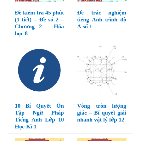
Đề kiểm tra 45 phút
Đề trắc nghiệm
(1 tiết) – Đề số 2 –
tiếng Anh trình độ
Chương 2 – Hóa
A số 1
học 8
10 Bí Quyết Ôn
Vòng tròn lượng
Tập Ngữ Pháp
giác – Bí quyết giải
Tiếng Anh Lớp 10
nhanh vật lý lớp 12
Học Kì 1