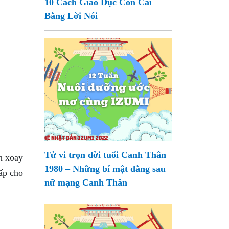
10 Cách Giáo Dục Con Cái
Bằng Lời Nói
Tử vi trọn đời tuổi Canh Thân
n xoay
1980 – Những bí mật đằng sau
cấp cho
nữ mạng Canh Thân