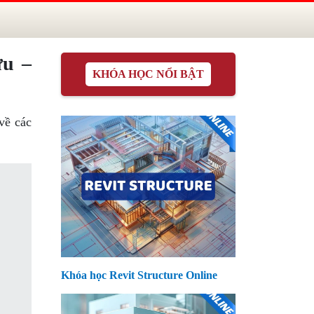
ưu –
KHÓA HỌC NỔI BẬT
về các
Khóa học Revit Structure Online