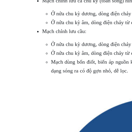
Mạch chỉnh lưu cả chu kỳ (toàn sóng) hình
Ở nửa chu kỳ dương, dòng điện chảy t
Ở nửa chu kỳ âm, dòng điện chảy từ đ
Mạch chỉnh lưu cầu:
Ở nửa chu kỳ dương, dòng điện chảy t
Ở nửa chu kỳ âm, dòng điện chảy từ đ
Mạch dùng bốn điốt, biến áp nguồn k
dạng sóng ra có độ gợn nhỏ, dễ lọc.