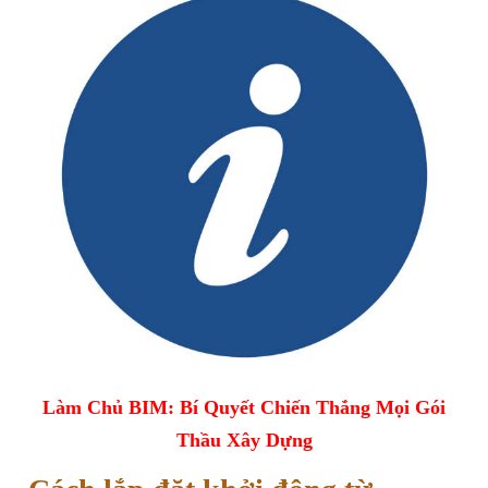
Làm Chủ BIM: Bí Quyết Chiến Thắng Mọi Gói
Thầu Xây Dựng