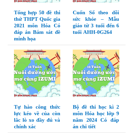
Tổng hợp 50 đề thi
Cuốn Sổ theo dõi
thử THPT Quốc gia
sức khỏe – Mẫu
2021 môn Hóa Có
giáo từ 3 tuổi đến 6
đáp án Bám sát đề
tuổi AHH-0G264
minh họa
Tự hào công thức
Bộ đề thi học kì 2
lực kéo về của còn
môn Hóa học lớp 9
lắc lò xo đầy đủ và
năm 2024 Có đáp
chính xác
án chi tiết