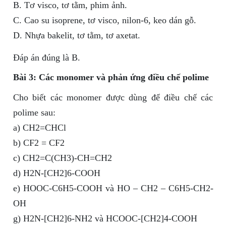
B. Tơ visco, tơ tằm, phim ảnh.
C. Cao su isoprene, tơ visco, nilon-6, keo dán gỗ.
D. Nhựa bakelit, tơ tằm, tơ axetat.
Đáp án đúng là B.
Bài 3: Các monomer và phản ứng điều chế polime
Cho biết các monomer được dùng để điều chế các
polime sau:
a) CH2=CHCl
b) CF2 = CF2
c) CH2=C(CH3)-CH=CH2
d) H2N-[CH2]6-COOH
e) HOOC-C6H5-COOH và HO – CH2 – C6H5-CH2-
OH
g) H2N-[CH2]6-NH2 và HCOOC-[CH2]4-COOH