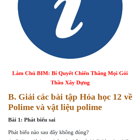
Làm Chủ BIM: Bí Quyết Chiến Thắng Mọi Gói
Thầu Xây Dựng
B. Giải các bài tập Hóa học 12 về
Polime và vật liệu polime
Bài 1: Phát biểu sai
Phát biểu nào sau đây không đúng?