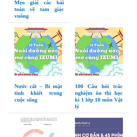
Mẹo giải các bài
toán về tam giác
vuông
Nước cất – Bí mật
100 Câu hỏi trắc
tinh khiết trong
nghiệm ôn thi học
cuộc sống
kì 1 lớp 10 môn Vật
lý