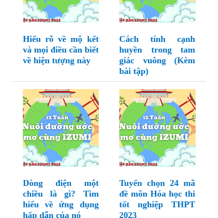
Hiểu rõ về mộ kết
Cách tính cạnh
và mọi điều cần biết
huyền trong tam
về hiện tượng này
giác vuông (Kèm
bài tập)
Dòng điện một
Tuyển chọn 24 mã
chiều là gì? Tìm
đề môn Hóa học thi
hiểu về ứng dụng
tốt nghiệp THPT
hấp dẫn của nó
2023