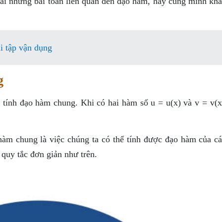
giải những bài toán liên quan đến đạo hàm, hãy cùng mình kh
i tập vận dụng
g
 tính đạo hàm chung. Khi có hai hàm số u = u(x) và v = v(x
hàm chung là việc chúng ta có thể tính được đạo hàm của c
quy tắc đơn giản như trên.