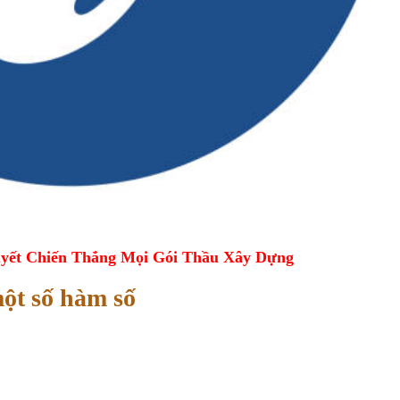
yết Chiến Thắng Mọi Gói Thầu Xây Dựng
ột số hàm số