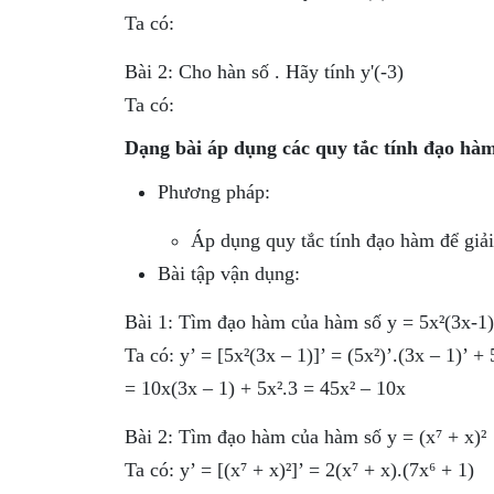
Ta có:
Bài 2: Cho hàn số . Hãy tính y'(-3)
Ta có:
Dạng bài áp dụng các quy tắc tính đạo hà
Phương pháp:
Áp dụng quy tắc tính đạo hàm để giải 
Bài tập vận dụng:
Bài 1: Tìm đạo hàm của hàm số y = 5x²(3x-1)
Ta có: y’ = [5x²(3x – 1)]’ = (5x²)’.(3x – 1)’ + 
= 10x(3x – 1) + 5x².3 = 45x² – 10x
Bài 2: Tìm đạo hàm của hàm số y = (x⁷ + x)²
Ta có: y’ = [(x⁷ + x)²]’ = 2(x⁷ + x).(7x⁶ + 1)