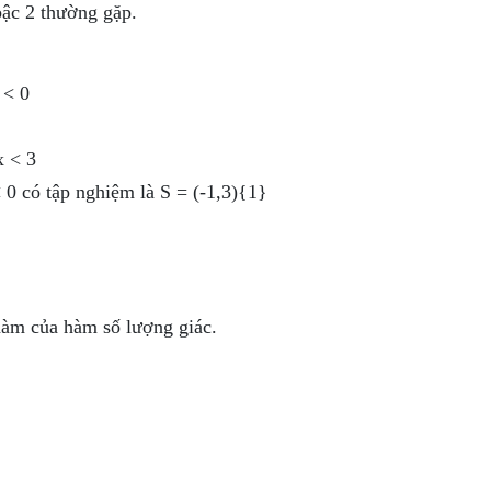
bậc 2 thường gặp.
 < 0
x < 3
< 0 có tập nghiệm là S = (-1,3){1}
hàm của hàm số lượng giác.