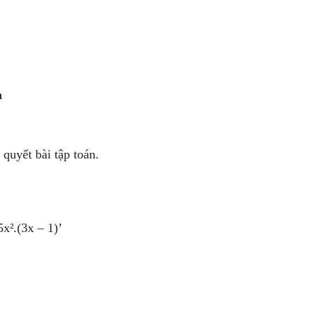
m
quyết bài tập toán.
5x².(3x – 1)’