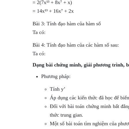
= 2(7x¹³ + 8x⁷ + x)
= 14x¹³ + 16x⁷ + 2x
Bài 3: Tính đạo hàm của hàm số
Ta có:
Bài 4: Tính đạo hàm của các hàm số sau:
Ta có:
Dạng bài chứng minh, giải phương trình, 
Phương pháp:
Tính y’
Áp dụng các kiến thức đã học để biến
Đối với bài toán chứng minh bất đẳng
thức trung gian.
Một số bài toán tìm nghiệm của phươn