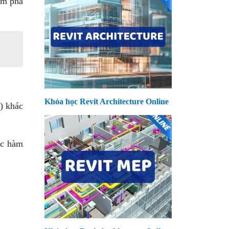
ám phá
Khóa học Revit Architecture Online
) khác
ác hàm