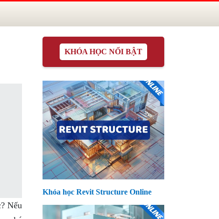
KHÓA HỌC NỔI BẬT
Khóa học Revit Structure Online
c? Nếu