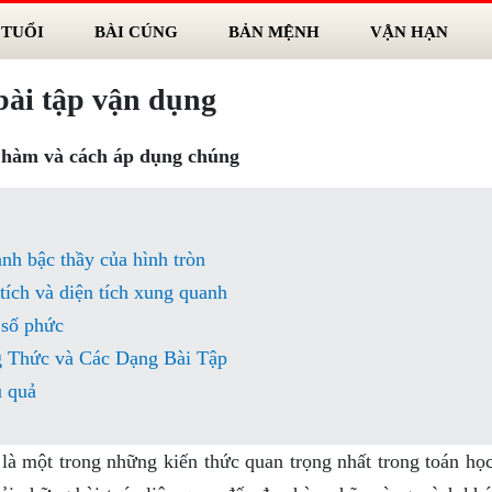
 TUỔI
BÀI CÚNG
BẢN MỆNH
VẬN HẠN
bài tập vận dụng
o hàm và cách áp dụng chúng
ành bậc thầy của hình tròn
 tích và diện tích xung quanh
 số phức
 Thức và Các Dạng Bài Tập
u quả
 là một trong những kiến thức quan trọng nhất trong toán họ