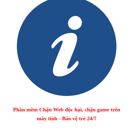
Phần mềm Chặn Web độc hại, chặn game trên
máy tính - Bảo vệ trẻ 24/7