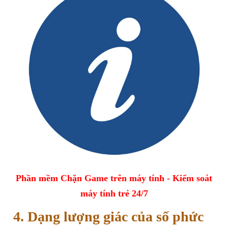
Phần mềm Chặn Game trên máy tính - Kiểm soát
máy tính trẻ 24/7
4. Dạng lượng giác của số phức