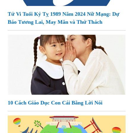
Tử Vi Tuổi Kỷ Tỵ 1989 Năm 2024 Nữ Mạng: Dự
Báo Tương Lai, May Mắn và Thử Thách
10 Cách Giáo Dục Con Cái Bằng Lời Nói