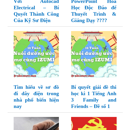
Với Autocad
PowerPoint Hóa
Electrical – Bí
Học Độc Đáo để
Quyết Thành Công
Thuyết Trình &
Của Kỹ Sư Điện
Giảng Dạy ????
Tìm hiểu về sơ đồ
Bí quyết giải đề thi
đi dây điện trong
học kì 1 Tiếng Anh
nhà phổ biến hiện
3 Family and
nay
Friends – Đề số 1