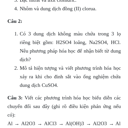
Bạc nitrat và axit clohiđric.
Nhôm và dung dịch đồng (II) clorua.
Câu 2:
Có 3 dung dịch không màu chứa trong 3 lọ
riêng biệt gồm: H2SO4 loãng, Na2SO4, HCl.
Nêu phương pháp hóa học để nhận biết từ dung
dịch?
Mô tả hiện tượng và viết phương trình hóa học
xảy ra khi cho đinh sắt vào ống nghiệm chứa
dung dịch CuSO4.
Câu 3:
Viết các phương trình hóa học biểu diễn các
chuyển đổi sau đây (ghi rõ điều kiện phản ứng nếu
có):
Al → Al2O3 → AlCl3 → Al(OH)3 → Al2O3 → Al