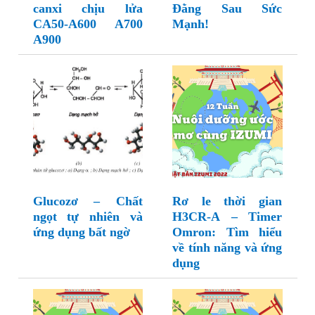
canxi chịu lửa
Đằng Sau Sức
CA50-A600 A700
Mạnh!
A900
Glucozơ – Chất
Rơ le thời gian
ngọt tự nhiên và
H3CR-A – Timer
ứng dụng bất ngờ
Omron: Tìm hiểu
về tính năng và ứng
dụng