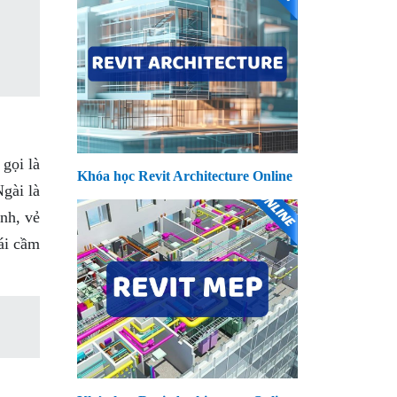
gọi là
Khóa học Revit Architecture Online
gài là
nh, vẻ
ái cầm