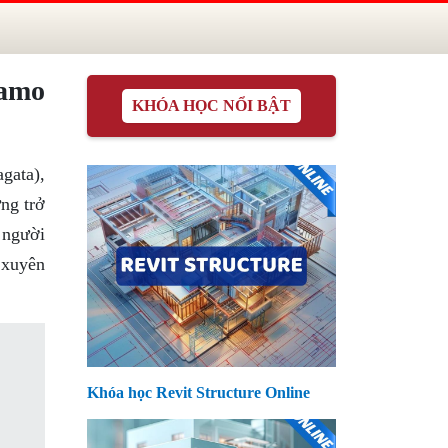
amo
KHÓA HỌC NỔI BẬT
gata),
ng trở
 người
 xuyên
Khóa học Revit Structure Online