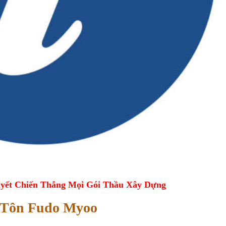
yết Chiến Thắng Mọi Gói Thầu Xây Dựng
 Tôn Fudo Myoo