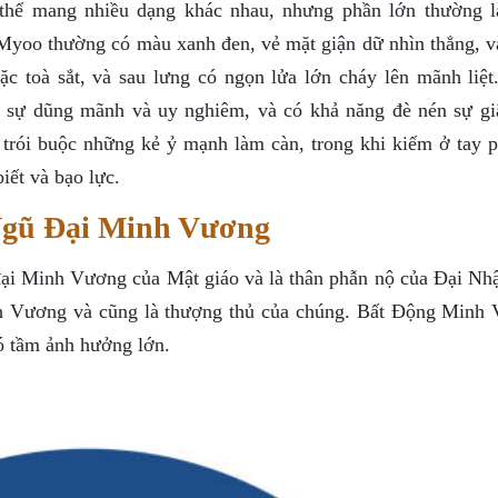
hể mang nhiều dạng khác nhau, nhưng phần lớn thường l
Myoo thường có màu xanh đen, vẻ mặt giận dữ nhìn thẳng, v
ặc toà sắt, và sau lưng có ngọn lửa lớn cháy lên mãnh liệt
 sự dũng mãnh và uy nghiêm, và có khả năng đè nén sự gi
ể trói buộc những kẻ ỷ mạnh làm càn, trong khi kiếm ở tay p
iết và bạo lực.
Ngũ Đại Minh Vương
ại Minh Vương của Mật giáo và là thân phẫn nộ của Đại Nh
nh Vương và cũng là thượng thủ của chúng. Bất Động Minh
ó tầm ảnh hưởng lớn.