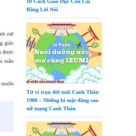
10 Cách Giáo Dục Con Cái
Bằng Lời Nói
ạnh mẽ
g giác
ủ được
bi mẫn
n muốn
Tử vi trọn đời tuổi Canh Thân
1980 – Những bí mật đằng sau
nữ mạng Canh Thân