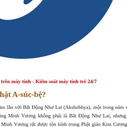
ên máy tính - Kiểm soát máy tính trẻ 24/7
hật A-súc-bệ?
ầm lẫn với Bất Động Như Lai (Akshobhya), một trong năm 
Động Minh Vương không phải là Bất Động Như Lai, nhưng
g Minh Vương rất được tôn kính trong Phật giáo Kim Cươn