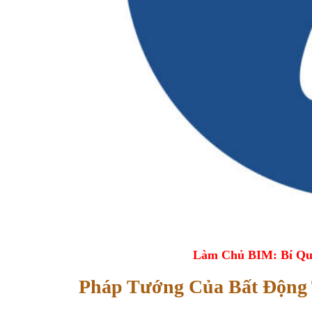
Làm Chủ BIM: Bí Qu
Pháp Tướng Của Bất Động