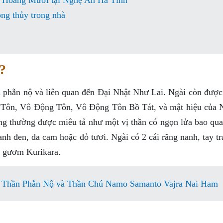
g Hoàng Mười tại Nghệ An Hà Tĩnh
ng thủy trong nhà
?
 phẫn nộ và liên quan đến Đại Nhật Như Lai. Ngài còn được 
ôn, Vô Động Tôn, Vô Động Tôn Bồ Tát, và mật hiệu của N
thường được miêu tả như một vị thần có ngọn lửa bao qua
h đen, da cam hoặc đỏ tươi. Ngài có 2 cái răng nanh, tay tr
h gươm Kurikara.
 Thần Phẫn Nộ và Thần Chú Namo Samanto Vajra Nai Ham