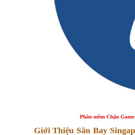
Phần mềm Chặn Game tr
Giới Thiệu Sân Bay Singa