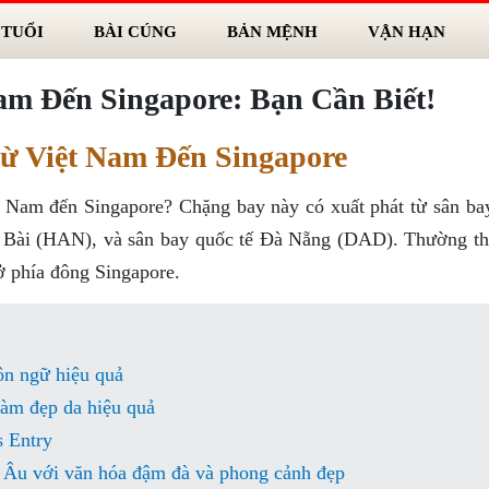
 TUỔI
BÀI CÚNG
BẢN MỆNH
VẬN HẠN
am Đến Singapore: Bạn Cần Biết!
ừ Việt Nam Đến Singapore
t Nam đến Singapore? Chặng bay này có xuất phát từ sân ba
i Bài (HAN), và sân bay quốc tế Đà Nẵng (DAD). Thường th
 ở phía đông Singapore.
ôn ngữ hiệu quả
àm đẹp da hiệu quả
s Entry
 Âu với văn hóa đậm đà và phong cảnh đẹp