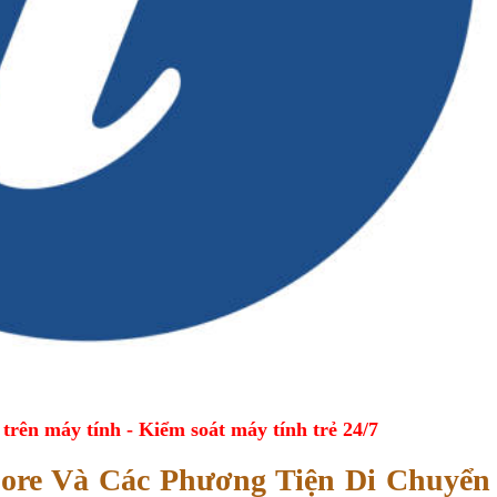
ên máy tính - Kiểm soát máy tính trẻ 24/7
pore Và Các Phương Tiện Di Chuyển