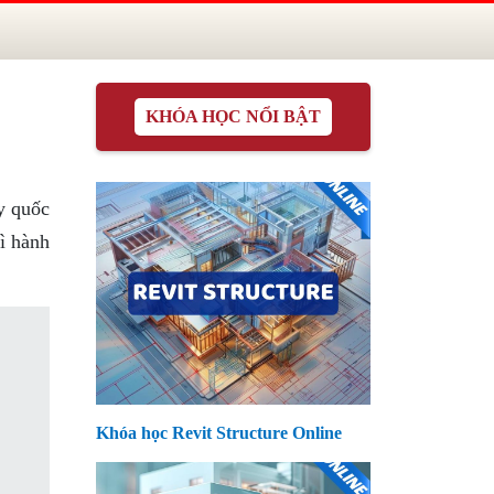
KHÓA HỌC NỔI BẬT
y quốc
ì hành
Khóa học Revit Structure Online