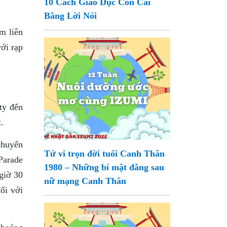
10 Cách Giáo Dục Con Cái
Bằng Lời Nói
m liên
với rạp
ty đến
.
chuyển
Tử vi trọn đời tuổi Canh Thân
Parade
1980 – Những bí mật đằng sau
giờ 30
nữ mạng Canh Thân
ối với