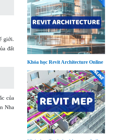
 giới.
ủa đất
Khóa học Revit Architecture Online
bắc của
an Nha