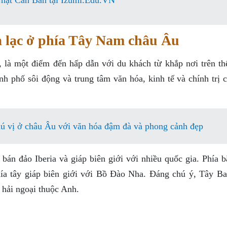
hật Căn Bản tại Izumi.Edu.VN
a lạc ở phía Tây Nam châu Âu
à một điểm đến hấp dẫn với du khách từ khắp nơi trên thế
 phố sôi động và trung tâm văn hóa, kinh tế và chính trị c
ú vị ở châu Âu với văn hóa đậm đà và phong cảnh đẹp
 bán đảo Iberia và giáp biên giới với nhiều quốc gia. Phía 
hía tây giáp biên giới với Bồ Đào Nha. Đáng chú ý, Tây B
ổ hải ngoại thuộc Anh.