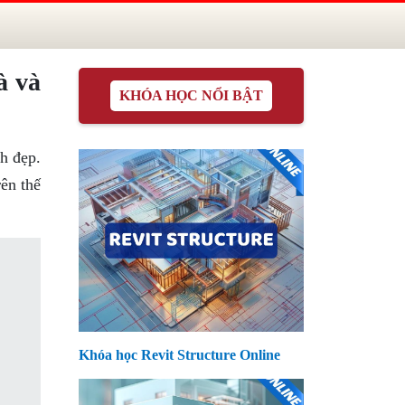
à và
KHÓA HỌC NỔI BẬT
nh đẹp.
ên thế
Khóa học Revit Structure Online