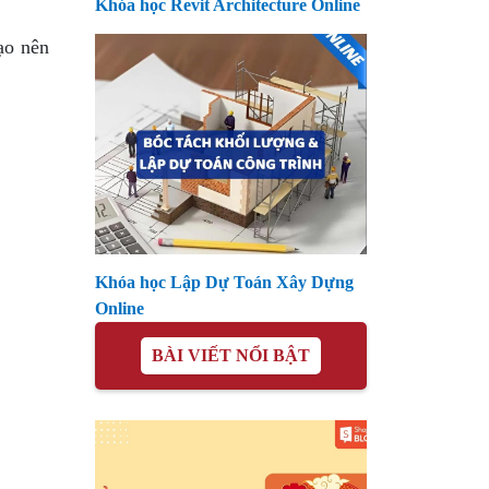
Khóa học Revit Architecture Online
ạo nên
Khóa học Lập Dự Toán Xây Dựng
Online
BÀI VIẾT NỔI BẬT