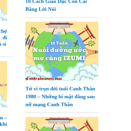
10 Cách Giáo Dục Con Cái
Bằng Lời Nói
chợ
 đi
 sỉ
Tử vi trọn đời tuổi Canh Thân
1980 – Những bí mật đằng sau
nữ mạng Canh Thân
an –
khí