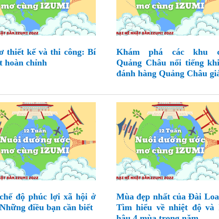
ơ thiết kế và thi công: Bí
Khám phá các khu 
t hoàn chỉnh
Quảng Châu nổi tiếng khi
đánh hàng Quảng Châu giá
chế độ phúc lợi xã hội ở
Mùa đẹp nhất của Đài Lo
Những điều bạn cần biết
Tìm hiểu về nhiệt độ và 
hậu 4 mùa trong năm