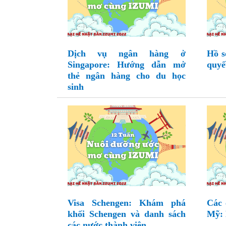
Dịch vụ ngân hàng ở
Hồ s
Singapore: Hướng dẫn mở
quyế
thẻ ngân hàng cho du học
sinh
Visa Schengen: Khám phá
Các 
khối Schengen và danh sách
Mỹ: 
các nước thành viên