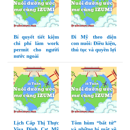
Bí quyết tiết kiệm
Đi Mỹ theo diện
chi phí làm work
con nuôi: Điều kiện,
permit cho người
thủ tục và quyền lợi
nước ngoài
Lịch Cấp Thị Thực
Tôm hùm “bất tử”
Visa Định Cư Mỹ
và những bí mật về