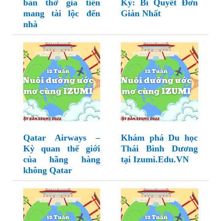
bàn thờ gia tiên
Kỳ: Bí Quyết Đơn
mang tài lộc đến
Giản Nhất
nhà
Qatar Airways –
Khám phá Du học
Kỳ quan thế giới
Thái Bình Dương
của hãng hàng
tại Izumi.Edu.VN
không Qatar