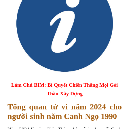
Làm Chủ BIM: Bí Quyết Chiến Thắng Mọi Gói
Thầu Xây Dựng
Tổng quan tử vi năm 2024 cho
người sinh năm Canh Ngọ 1990