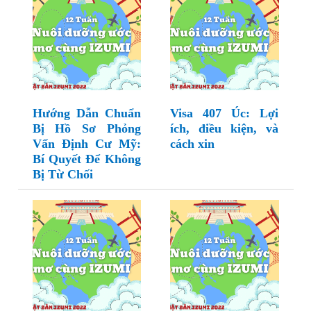
Hướng Dẫn Chuẩn
Visa 407 Úc: Lợi
Bị Hồ Sơ Phỏng
ích, điều kiện, và
Vấn Định Cư Mỹ:
cách xin
Bí Quyết Để Không
Bị Từ Chối