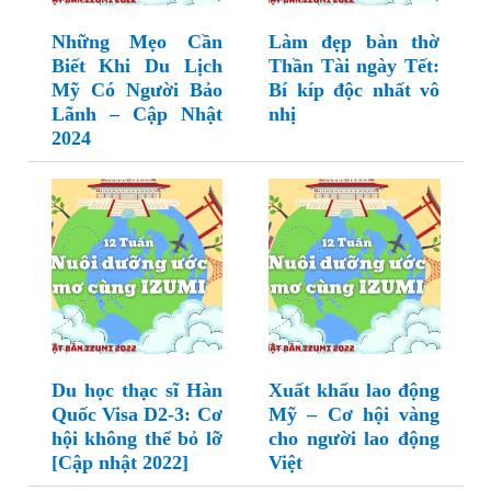
Những Mẹo Cần
Làm đẹp bàn thờ
Biết Khi Du Lịch
Thần Tài ngày Tết:
Mỹ Có Người Bảo
Bí kíp độc nhất vô
Lãnh – Cập Nhật
nhị
2024
Du học thạc sĩ Hàn
Xuất khẩu lao động
Quốc Visa D2-3: Cơ
Mỹ – Cơ hội vàng
hội không thể bỏ lỡ
cho người lao động
[Cập nhật 2022]
Việt