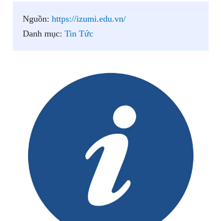
Nguồn:
https://izumi.edu.vn/
Danh mục:
Tin Tức