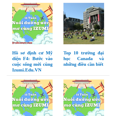
Hồ sơ định cư Mỹ
Top 10 trường đại
diện F4: Bước vào
học Canada và
cuộc sống mới cùng
những điều cần biết
Izumi.Edu.VN