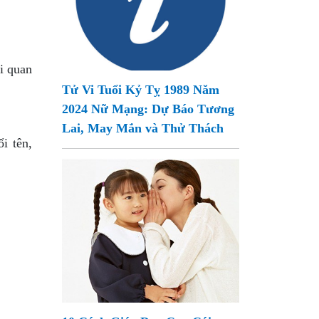
i quan
Tử Vi Tuổi Kỷ Tỵ 1989 Năm
2024 Nữ Mạng: Dự Báo Tương
Lai, May Mắn và Thử Thách
i tên,