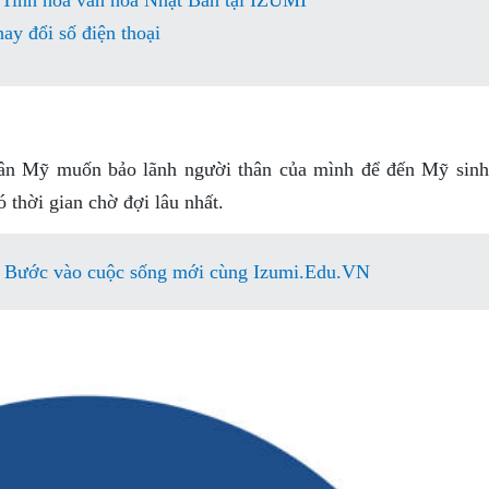
| Tinh hoa văn hóa Nhật Bản tại IZUMI
y đổi số điện thoại
dân Mỹ muốn bảo lãnh người thân của mình để đến Mỹ sinh
ó thời gian chờ đợi lâu nhất.
: Bước vào cuộc sống mới cùng Izumi.Edu.VN