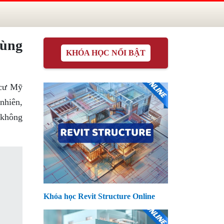
ùng
KHÓA HỌC NỔI BẬT
 cư Mỹ
 nhiên,
ờ không
Khóa học Revit Structure Online