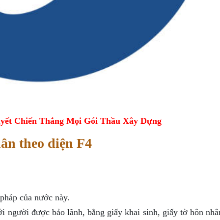
yết Chiến Thắng Mọi Gói Thầu Xây Dựng
hân theo diện F4
 pháp của nước này.
 người được bảo lãnh, bằng giấy khai sinh, giấy tờ hôn nhâ