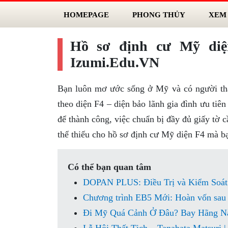
HOMEPAGE
PHONG THỦY
XEM
Hồ sơ định cư Mỹ diệ
Izumi.Edu.VN
Bạn luôn mơ ước sống ở Mỹ và có người th
theo diện F4 – diện bảo lãnh gia đình ưu tiê
để thành công, việc chuẩn bị đầy đủ giấy tờ c
thể thiếu cho hồ sơ định cư Mỹ diện F4 mà bạ
Có thể bạn quan tâm
DOPAN PLUS: Điều Trị và Kiểm Soát
Chương trình EB5 Mới: Hoàn vốn sau
Đi Mỹ Quá Cảnh Ở Đâu? Bay Hãng N