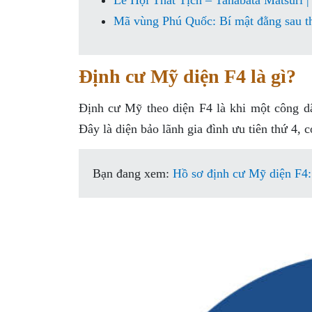
Lễ Hội Thất Tịch – Tanabata Matsuri 
Mã vùng Phú Quốc: Bí mật đằng sau tha
Định cư Mỹ diện F4 là gì?
Định cư Mỹ theo diện F4 là khi một công 
Đây là diện bảo lãnh gia đình ưu tiên thứ 4, c
Bạn đang xem:
Hồ sơ định cư Mỹ diện F4