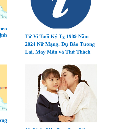
heo
ịnh
Tử Vi Tuổi Kỷ Tỵ 1989 Năm
2024 Nữ Mạng: Dự Báo Tương
Lai, May Mắn và Thử Thách
ơng