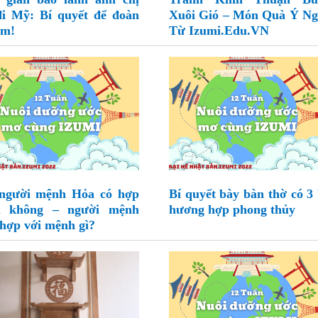
i Mỹ: Bí quyết để đoàn
Xuôi Gió – Món Quà Ý Ng
ớm!
Từ Izumi.Edu.VN
người mệnh Hỏa có hợp
Bí quyết bày bàn thờ có 3 
u không – người mệnh
hương hợp phong thủy
hợp với mệnh gì?