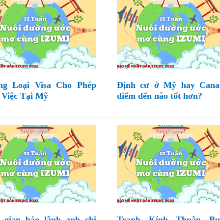
ng Loại Visa Cho Phép
Định cư ở Mỹ hay Cana
Việc Tại Mỹ
điểm đến nào tốt hơn?
 gian bảo lãnh anh chị
Tranh Kính Thuận B