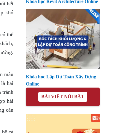
Khóa học Revit Architecture Online
út hết
ặp khó
có thể
khách,
hướng.
ọn màu
Khóa học Lập Dự Toán Xây Dựng
là hai
Online
 tránh
BÀI VIẾT NỔI BẬT
ợp hài
ng cần
 bể cá