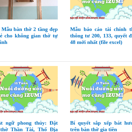
 Mẫu bàn thờ 2 tầng đẹp
Mẫu báo cáo tài chính t
rẻ cho không gian thờ tự
thông tư 200, 133, quyết đ
đình
48 mới nhất (file excel)
t ngữ phong thủy: Đặt
Bí quyết sắp xếp bát hư
thờ Thần Tài, Thổ Địa
trên bàn thờ gia tiên