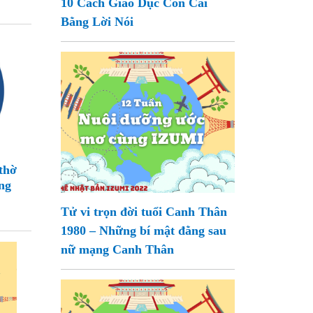
10 Cách Giáo Dục Con Cái
Bằng Lời Nói
thờ
ng
Tử vi trọn đời tuổi Canh Thân
1980 – Những bí mật đằng sau
nữ mạng Canh Thân