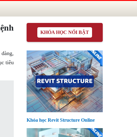
mệnh
KHÓA HỌC NỔI BẬT
 dàng,
c tiêu
Khóa học Revit Structure Online