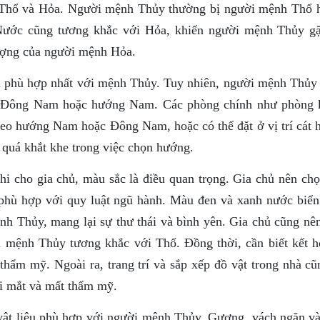
 Thổ và Hỏa. Người mệnh Thủy thường bị người mệnh Thổ h
. Nước cũng tương khắc với Hỏa, khiến người mệnh Thủy g
lượng của người mệnh Hỏa.
 phù hợp nhất với mệnh Thủy. Tuy nhiên, người mệnh Thủy 
g Đông Nam hoặc hướng Nam. Các phòng chính như phòng 
heo hướng Nam hoặc Đông Nam, hoặc có thể đặt ở vị trí cát 
 quá khắt khe trong việc chọn hướng.
i cho gia chủ, màu sắc là điều quan trọng. Gia chủ nên ch
í phù hợp với quy luật ngũ hành. Màu đen và xanh nước biển 
h Thủy, mang lại sự thư thái và bình yên. Gia chủ cũng nên
 mệnh Thủy tương khắc với Thổ. Đồng thời, cần biết kết h
thẩm mỹ. Ngoài ra, trang trí và sắp xếp đồ vật trong nhà cũ
ối mắt và mất thẩm mỹ.
g vật liệu phù hợp với người mệnh Thủy. Gương, vách ngăn và