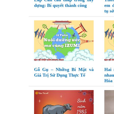
dựng: Bí quyết thành công
em đ
tụ s
Gỗ Gụ – Những Bí Mật và
Hai 
Giá Trị Sử Dụng Thực Tế
nha
Hỏa 