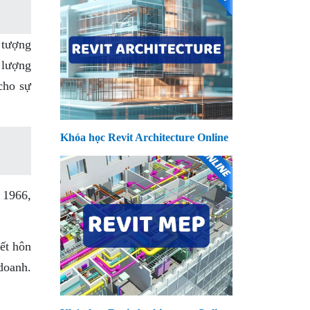
 tượng
 lượng
cho sự
Khóa học Revit Architecture Online
 1966,
ết hôn
doanh.