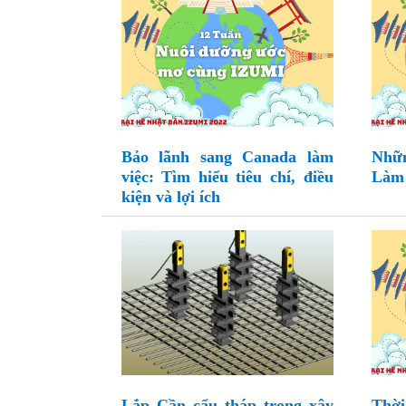
Bảo lãnh sang Canada làm
Nhữ
việc: Tìm hiểu tiêu chí, điều
Làm 
kiện và lợi ích
Lắp Cần cẩu tháp trong xây
Thời