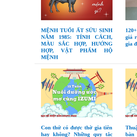
MỆNH TUỔI ẤT SỬU SINH
120+
NĂM 1985: TÍNH CÁCH,
giá 
MÀU SẮC HỢP, HƯỚNG
gia 
HỢP, VẬT PHẨM HỘ
MỆNH
Con thứ có được thờ gia tiên
Thuậ
hay không? Những quy tắc
bàn 