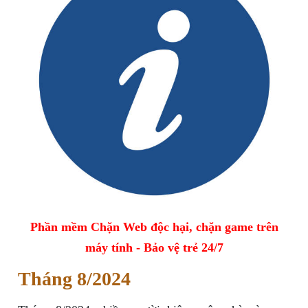
Phần mềm Chặn Web độc hại, chặn game trên
máy tính - Bảo vệ trẻ 24/7
Tháng 8/2024