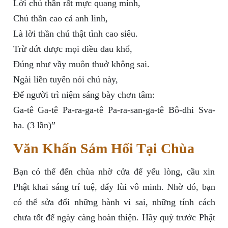
Lời chú thần rất mực quang minh,
Chú thần cao cả anh linh,
Là lời thần chú thật tình cao siêu.
Trừ dứt được mọi điều đau khổ,
Đúng như vầy muôn thuở không sai.
Ngài liền tuyên nói chú này,
Để người trì niệm sáng bày chơn tâm:
Ga-tê Ga-tê Pa-ra-ga-tê Pa-ra-san-ga-tê Bô-dhi Sva-
ha. (3 lần)”
Văn Khấn Sám Hối Tại Chùa
Bạn có thể đến chùa nhờ cửa để yếu lòng, cầu xin
Phật khai sáng trí tuệ, đẩy lùi vô minh. Nhờ đó, bạn
có thể sửa đổi những hành vi sai, những tính cách
chưa tốt để ngày càng hoàn thiện. Hãy quỳ trước Phật