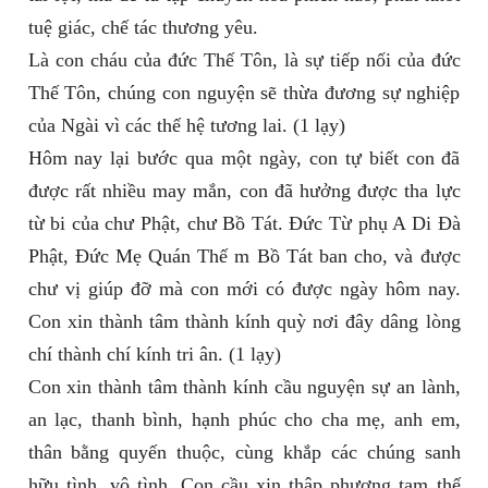
tuệ giác, chế tác thương yêu.
Là con cháu của đức Thế Tôn, là sự tiếp nối của đức
Thế Tôn, chúng con nguyện sẽ thừa đương sự nghiệp
của Ngài vì các thế hệ tương lai. (1 lạy)
Hôm nay lại bước qua một ngày, con tự biết con đã
được rất nhiều may mắn, con đã hưởng được tha lực
từ bi của chư Phật, chư Bồ Tát. Đức Từ phụ A Di Đà
Phật, Đức Mẹ Quán Thế m Bồ Tát ban cho, và được
chư vị giúp đỡ mà con mới có được ngày hôm nay.
Con xin thành tâm thành kính quỳ nơi đây dâng lòng
chí thành chí kính tri ân. (1 lạy)
Con xin thành tâm thành kính cầu nguyện sự an lành,
an lạc, thanh bình, hạnh phúc cho cha mẹ, anh em,
thân bằng quyến thuộc, cùng khắp các chúng sanh
hữu tình, vô tình. Con cầu xin thập phương tam thế