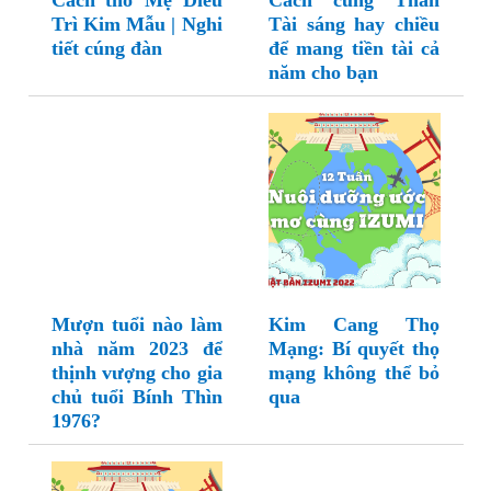
Cách thờ Mẹ Diêu
Cách cúng Thần
Trì Kim Mẫu | Nghi
Tài sáng hay chiều
tiết cúng đàn
để mang tiền tài cả
năm cho bạn
Mượn tuổi nào làm
Kim Cang Thọ
nhà năm 2023 để
Mạng: Bí quyết thọ
thịnh vượng cho gia
mạng không thể bỏ
chủ tuổi Bính Thìn
qua
1976?