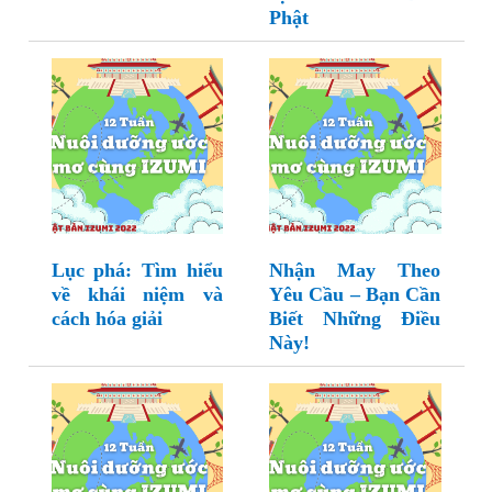
Phật
Lục phá: Tìm hiểu
Nhận May Theo
về khái niệm và
Yêu Cầu – Bạn Cần
cách hóa giải
Biết Những Điều
Này!