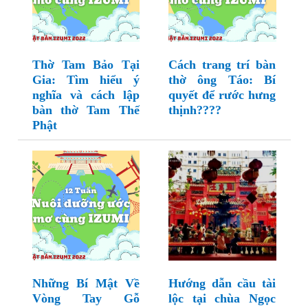
Thờ Tam Bảo Tại
Cách trang trí bàn
Gia: Tìm hiểu ý
thờ ông Táo: Bí
nghĩa và cách lập
quyết để rước hưng
bàn thờ Tam Thế
thịnh????
Phật
Những Bí Mật Về
Hướng dẫn cầu tài
Vòng Tay Gỗ
lộc tại chùa Ngọc