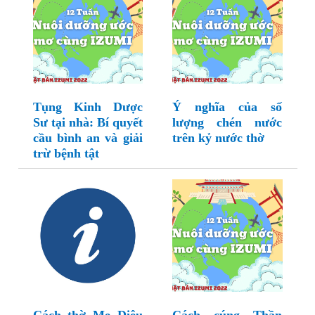
Tụng Kinh Dược
Ý nghĩa của số
Sư tại nhà: Bí quyết
lượng chén nước
cầu bình an và giải
trên kỷ nước thờ
trừ bệnh tật