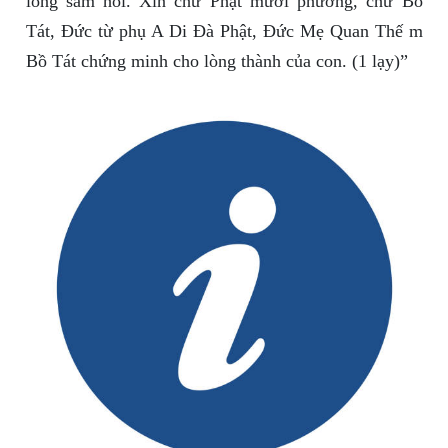
lòng sám hối. Xin chư Phật mười phương, chư Bồ
Tát, Đức từ phụ A Di Đà Phật, Đức Mẹ Quan Thế m
Bồ Tát chứng minh cho lòng thành của con. (1 lạy)”