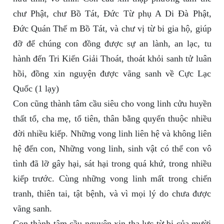
chư Phật, chư Bồ Tát, Đức Từ phụ A Di Đà Phật,
Đức Quán Thế m Bồ Tát, và chư vị từ bi gia hộ, giúp
đỡ để chúng con đồng được sự an lành, an lạc, tu
hành đến Tri Kiến Giải Thoát, thoát khỏi sanh tử luân
hồi, đồng xin nguyện được vãng sanh về Cực Lạc
Quốc (1 lạy)
Con cũng thành tâm cầu siêu cho vong linh cửu huyền
thất tổ, cha mẹ, tổ tiên, thân bằng quyến thuộc nhiều
đời nhiều kiếp. Những vong linh liên hệ và không liên
hệ đến con, Những vong linh, sinh vật có thể con vô
tình đã lỡ gây hại, sát hại trong quá khứ, trong nhiều
kiếp trước. Cùng những vong linh mất trong chiến
tranh, thiên tai, tật bệnh, và vì mọi lý do chưa được
vãng sanh.
Con thành tâm cầu nguyện xin tha lực từ bi của mười