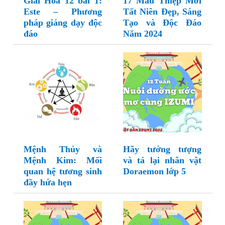
Giải Hóa 12 bài 1:
17 Mẫu Thiệp Mời
Este – Phương
Tất Niên Đẹp, Sáng
pháp giảng dạy độc
Tạo và Độc Đáo
đáo
Năm 2024
Mệnh Thủy và
Hãy tưởng tượng
Mệnh Kim: Mối
và tả lại nhân vật
quan hệ tương sinh
Doraemon lớp 5
đầy hứa hẹn