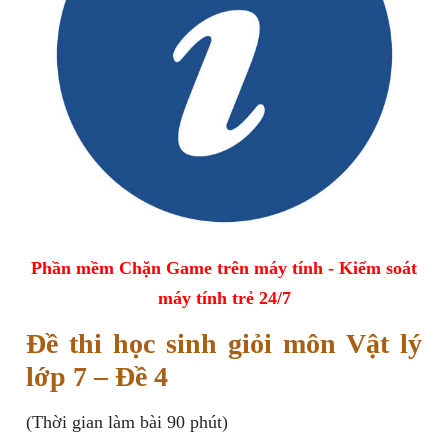
Phần mềm Chặn Game trên máy tính - Kiểm soát
máy tính trẻ 24/7
Đề thi học sinh giỏi môn Vật lý
lớp 7 – Đề 4
(Thời gian làm bài 90 phút)