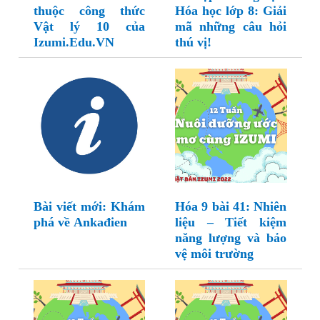
thuộc công thức
Hóa học lớp 8: Giải
Vật lý 10 của
mã những câu hỏi
Izumi.Edu.VN
thú vị!
Bài viết mới: Khám
Hóa 9 bài 41: Nhiên
phá về Ankađien
liệu – Tiết kiệm
năng lượng và bảo
vệ môi trường