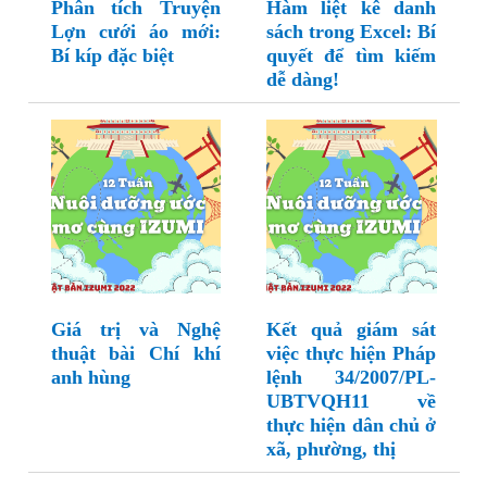
Phân tích Truyện
Hàm liệt kê danh
Lợn cưới áo mới:
sách trong Excel: Bí
Bí kíp đặc biệt
quyết để tìm kiếm
dễ dàng!
Giá trị và Nghệ
Kết quả giám sát
thuật bài Chí khí
việc thực hiện Pháp
anh hùng
lệnh 34/2007/PL-
UBTVQH11 về
thực hiện dân chủ ở
xã, phường, thị