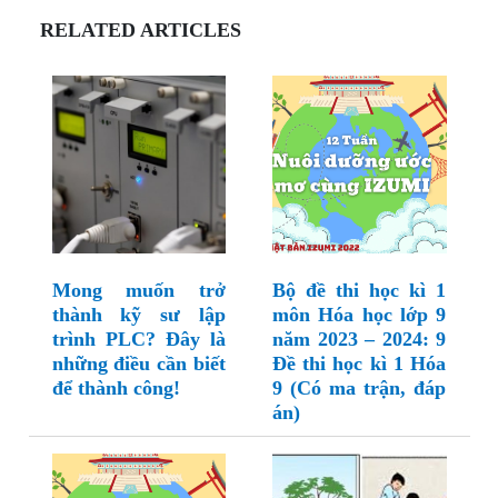
RELATED ARTICLES
Mong muốn trở
Bộ đề thi học kì 1
thành kỹ sư lập
môn Hóa học lớp 9
trình PLC? Đây là
năm 2023 – 2024: 9
những điều cần biết
Đề thi học kì 1 Hóa
để thành công!
9 (Có ma trận, đáp
án)