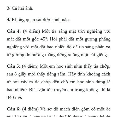
3/ Cả hai ảnh.
4/ Không quan sát được ảnh nào.
Câu 4:
(4 điểm) Một tia sáng mặt trời nghiêng với
mặt đất một góc 45°. Hỏi phải đặt một gương phẳng
nghiêng với mặt đất bao nhiêu độ để tia sáng phản xạ
từ gương đó hướng thẳng đứng xuống một cái giếng.
Câu 5:
(4 điểm) Một em học sinh nhìn thấy tia chớp,
sau 8 giây mới thấy tiếng sấm. Hãy tính khoảng cách
từ nơi xảy ra tia chớp đến chỗ em học sinh đứng là
bao nhiêu? Biết vận tốc truyền âm trong không khí là
340 m/s
Câu 6:
(4 điểm) Vẽ sơ đồ mạch điện gồm có một ắc
qui 12 vôn, 1 bóng đèn, 1 khoá K đóng, 1 ampe kế đo