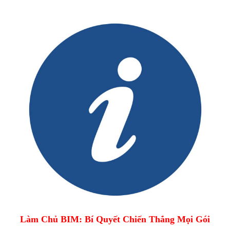
Làm Chủ BIM: Bí Quyết Chiến Thắng Mọi Gói