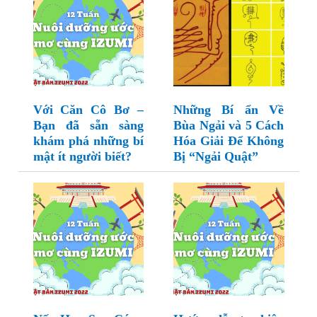
Với Căn Cô Bơ –
Những Bí ẩn Về
Bạn đã sẵn sàng
Bùa Ngải và 5 Cách
khám phá những bí
Hóa Giải Để Không
mật ít người biết?
Bị “Ngải Quật”