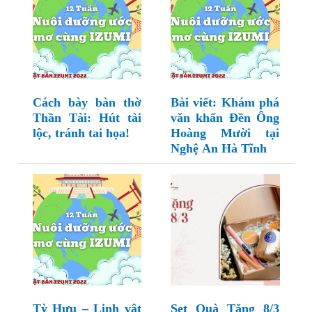
Cách bày bàn thờ
Bài viết: Khám phá
Thần Tài: Hút tài
văn khấn Đền Ông
lộc, tránh tai họa!
Hoàng Mười tại
Nghệ An Hà Tĩnh
Tỳ Hưu – Linh vật
Set Quà Tặng 8/3