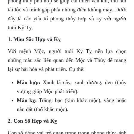
phong thủy phù hợp sẽ giúp cải thiện vận khí, thu hút
tài lộc và tránh gặp phải những điều không may. Dưới
đây là các yếu tố phong thủy hợp và kỵ với người
tuổi Kỷ Tỵ.
1. Màu Sắc Hợp và Kỵ
Với mệnh Mộc, người tuổi Kỷ Tỵ nên lựa chọn
những màu sắc liên quan đến Mộc và Thủy để mang
lại sự hài hòa và phát triển. Cụ thể:
Màu hợp:
Xanh lá cây, xanh dương, đen (thủy
vượng giúp Mộc phát triển).
Màu kỵ:
Trắng, bạc (kim khắc mộc), vàng hoặc
nâu đất (thổ khắc mộc).
2. Con Số Hợp và Kỵ
Con số đóng vai trò quan trọng trong phong thủy, ảnh