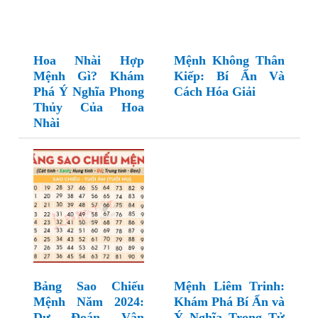
Hoa Nhài Hợp
Mệnh Không Thân
Mệnh Gì? Khám
Kiếp: Bí Ẩn Và
Phá Ý Nghĩa Phong
Cách Hóa Giải
Thủy Của Hoa
Nhài
Bảng Sao Chiếu
Mệnh Liêm Trinh:
Mệnh Năm 2024:
Khám Phá Bí Ẩn và
Dự Đoán Vận
Ý Nghĩa Trong Tử