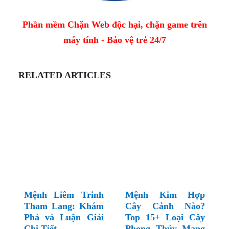
Phần mềm Chặn Web độc hại, chặn game trên
máy tính - Bảo vệ trẻ 24/7
RELATED ARTICLES
Mệnh Liêm Trinh
Mệnh Kim Hợp
Tham Lang: Khám
Cây Cảnh Nào?
Phá và Luận Giải
Top 15+ Loại Cây
Chi Tiết
Phong Thủy Mang