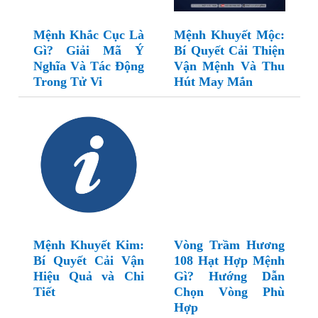
Mệnh Khắc Cục Là
Mệnh Khuyết Mộc:
Gì? Giải Mã Ý
Bí Quyết Cải Thiện
Nghĩa Và Tác Động
Vận Mệnh Và Thu
Trong Tử Vi
Hút May Mắn
Mệnh Khuyết Kim:
Vòng Trầm Hương
Bí Quyết Cải Vận
108 Hạt Hợp Mệnh
Hiệu Quả và Chi
Gì? Hướng Dẫn
Tiết
Chọn Vòng Phù
Hợp