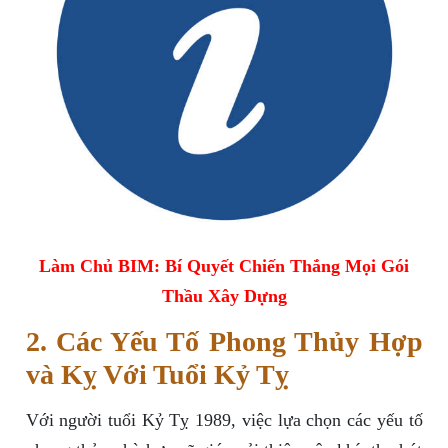
Làm Chủ BIM: Bí Quyết Chiến Thắng Mọi Gói
Thầu Xây Dựng
2. Các Yếu Tố Phong Thủy Hợp
và Kỵ Với Tuổi Kỷ Tỵ
Với người tuổi Kỷ Tỵ 1989, việc lựa chọn các yếu tố