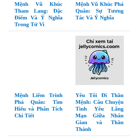
Mệnh Vũ Khúc
Mệnh Vũ Khúc Phá
Tham Lang: Đặc
Quân: Sự Tương
Điểm Và Ý Nghĩa
Tác Và Ý Nghĩa
Trong Tử Vi
Mệnh Liêm Trinh
Yêu Tôi Đi Thần
Phá Quân: Tìm
Mệnh: Câu Chuyện
Hiểu và Phân Tích
Tình Yêu Lãng
Chi Tiết
Mạn Giữa Nhân
Gian và Thần
Thánh