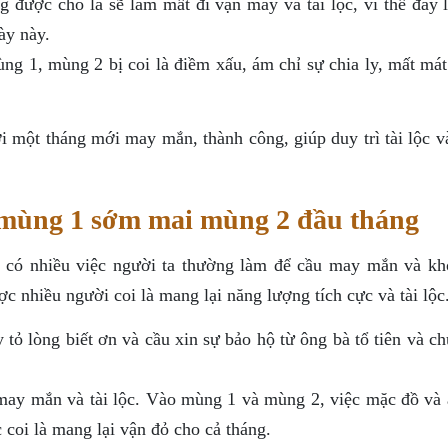
g được cho là sẽ làm mất đi vận may và tài lộc, vì thế đây l
ày này.
g 1, mùng 2 bị coi là điềm xấu, ám chỉ sự chia ly, mất mát 
i một tháng mới may mắn, thành công, giúp duy trì tài lộc v
 mùng 1 sớm mai mùng 2 đầu tháng
có nhiều việc người ta thường làm để cầu may mắn và kh
c nhiều người coi là mang lại năng lượng tích cực và tài lộc
ỏ lòng biết ơn và cầu xin sự bảo hộ từ ông bà tổ tiên và ch
ay mắn và tài lộc. Vào mùng 1 và mùng 2, việc mặc đồ và 
coi là mang lại vận đỏ cho cả tháng.