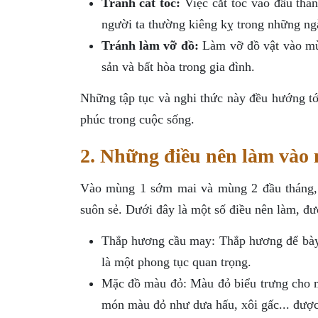
Tránh cắt tóc:
Việc cắt tóc vào đầu thán
người ta thường kiêng kỵ trong những ng
Tránh làm vỡ đồ:
Làm vỡ đồ vật vào mùn
sản và bất hòa trong gia đình.
Những tập tục và nghi thức này đều hướng tớ
phúc trong cuộc sống.
2. Những điều nên làm vào
Vào mùng 1 sớm mai và mùng 2 đầu tháng, 
suôn sẻ. Dưới đây là một số điều nên làm, đượ
Thắp hương cầu may: Thắp hương để bày t
là một phong tục quan trọng.
Mặc đồ màu đỏ: Màu đỏ biểu trưng cho m
món màu đỏ như dưa hấu, xôi gấc... được 