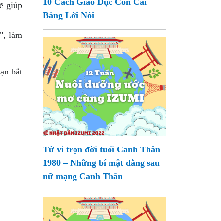
10 Cách Giáo Dục Con Cái
ẽ giúp
Bằng Lời Nói
", làm
ạn bắt
Tử vi trọn đời tuổi Canh Thân
1980 – Những bí mật đằng sau
nữ mạng Canh Thân