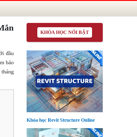
 Mắn
KHÓA HỌC NỔI BẬT
ởi đầu
ảm bảo
g tháng
Khóa học Revit Structure Online