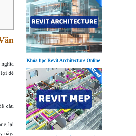
 Văn
Khóa học Revit Architecture Online
 nghĩa
 lợi để
để cầu
ng lại
y này.