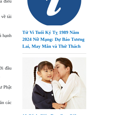
à điều
về tài
Tử Vi Tuổi Kỷ Tỵ 1989 Năm
à hạnh
2024 Nữ Mạng: Dự Báo Tương
Lai, May Mắn và Thử Thách
ởi đầu
.
ư Phật
ăn các