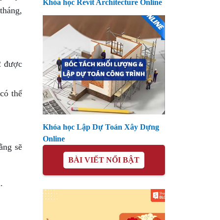
Khóa học Revit Architecture Online
tháng,
2 được
có thể
Khóa học Lập Dự Toán Xây Dựng
Online
ằng sẽ
BÀI VIẾT NỔI BẬT
.