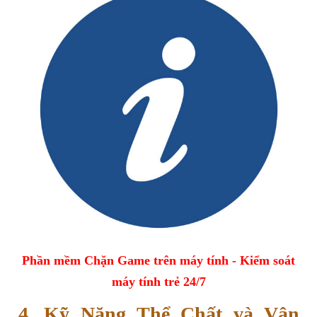
Phần mềm Chặn Game trên máy tính - Kiểm soát
máy tính trẻ 24/7
4. Kỹ Năng Thể Chất và Vận