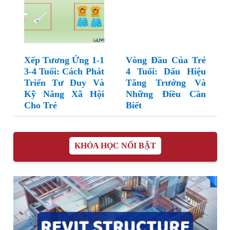
Xếp Tương Ứng 1-1
Vòng Đầu Của Trẻ
3-4 Tuổi: Cách Phát
4 Tuổi: Dấu Hiệu
Triển Tư Duy Và
Tăng Trưởng Và
Kỹ Năng Xã Hội
Những Điều Cần
Cho Trẻ
Biết
KHÓA HỌC NỔI BẬT