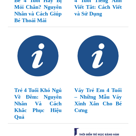
Be 4 Tuổi Hay Bị
4 Tuổi Tiếng Anh
Mỏi Chân? Nguyên
Viết Tắt: Cách Viết
Nhân và Cách Giúp
và Sử Dụng
Bé Thoải Mái
Trẻ 4 Tuổi Khó Ngủ
Váy Trẻ Em 4 Tuổi
Về Đêm: Nguyên
– Những Mẫu Váy
Nhân Và Cách
Xinh Xắn Cho Bé
Khắc Phục Hiệu
Cưng
Quả