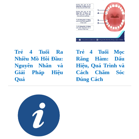
Trẻ 4 Tuổi Ra
Trẻ 4 Tuổi Mọc
Nhiều Mồ Hôi Đầu:
Răng Hàm: Dấu
Nguyên Nhân và
Hiệu, Quá Trình và
Giải Pháp Hiệu
Cách Chăm Sóc
Quả
Đúng Cách