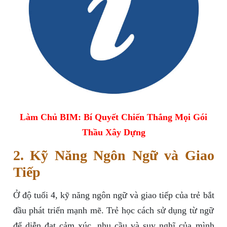
Làm Chủ BIM: Bí Quyết Chiến Thắng Mọi Gói
Thầu Xây Dựng
2. Kỹ Năng Ngôn Ngữ và Giao
Tiếp
Ở độ tuổi 4, kỹ năng ngôn ngữ và giao tiếp của trẻ bắt
đầu phát triển mạnh mẽ. Trẻ học cách sử dụng từ ngữ
để diễn đạt cảm xúc, nhu cầu và suy nghĩ của mình