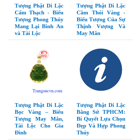
Tượng Phật Di Lặc
Tượng Phật Di Lặc
Cẩm Thạch - Biểu
Cầm Thỏi Vàng -
Tượng Phong Thủy
Biểu Tượng Của Sự
Mang Lại Bình An
Thịnh Vượng Và
và Tài Lộc
May Mắn
Tượng Phật Di Lặc
Tượng Phật Di Lặc
Bọc Vàng – Biểu
Bằng Sứ TPHCM:
Tượng May Mắn,
Bí Quyết Lựa Chọn
Tài Lộc Cho Gia
Đẹp Và Hợp Phong
Đình
Thủy