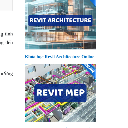
g tinh
ng đến
Khóa học Revit Architecture Online
thường