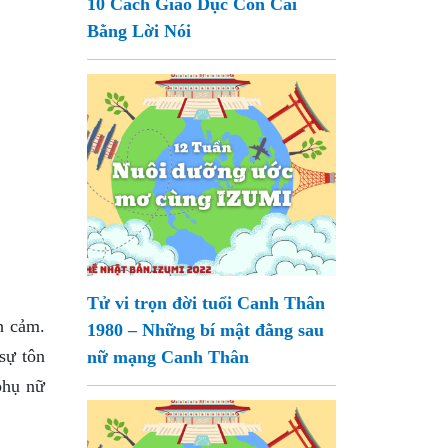
10 Cách Giáo Dục Con Cái
Bằng Lời Nói
Tử vi trọn đời tuổi Canh Thân
h cảm.
1980 – Những bí mật đằng sau
sự tôn
nữ mạng Canh Thân
phụ nữ