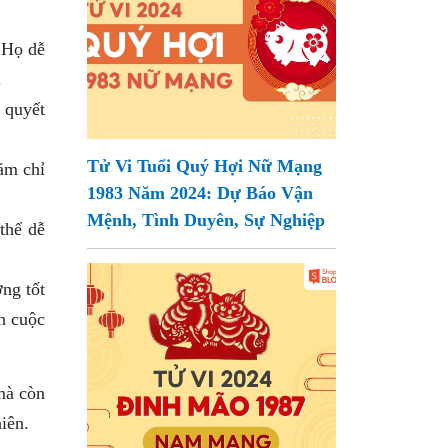
 Họ dễ
.
 quyết
Tử Vi Tuổi Quý Hợi Nữ Mạng
ăm chỉ
1983 Năm 2024: Dự Báo Vận
Mệnh, Tình Duyên, Sự Nghiệp
thể dễ
ng tốt
n cuộc
mà còn
iên.