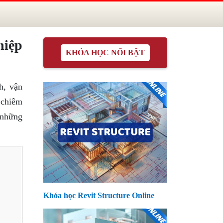
hiệp
KHÓA HỌC NỔI BẬT
h, vận
 chiêm
 những
Khóa học Revit Structure Online