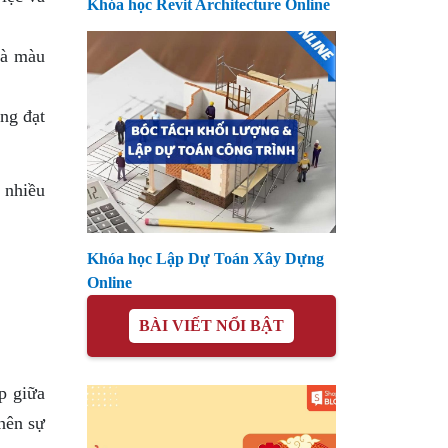
Khóa học Revit Architecture Online
và màu
ng đạt
 nhiều
Khóa học Lập Dự Toán Xây Dựng
Online
BÀI VIẾT NỔI BẬT
p giữa
nên sự