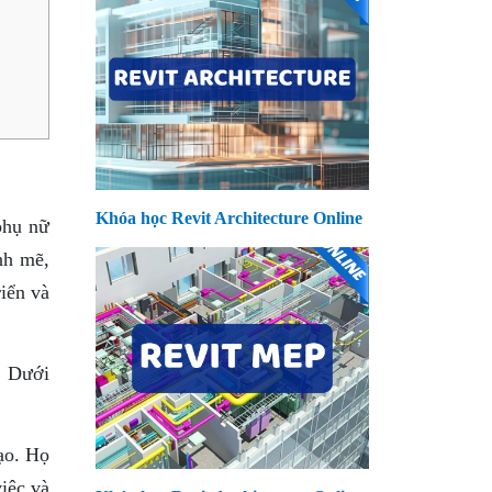
Khóa học Revit Architecture Online
phụ nữ
nh mẽ,
riển và
. Dưới
ạo. Họ
iệc và