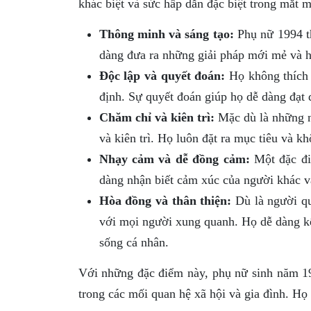
khác biệt và sức hấp dẫn đặc biệt trong mắt 
Thông minh và sáng tạo:
Phụ nữ 1994 th
dàng đưa ra những giải pháp mới mẻ và h
Độc lập và quyết đoán:
Họ không thích 
định. Sự quyết đoán giúp họ dễ dàng đạt 
Chăm chỉ và kiên trì:
Mặc dù là những n
và kiên trì. Họ luôn đặt ra mục tiêu và k
Nhạy cảm và dễ đồng cảm:
Một đặc đi
dàng nhận biết cảm xúc của người khác và 
Hòa đồng và thân thiện:
Dù là người qu
với mọi người xung quanh. Họ dễ dàng kế
sống cá nhân.
Với những đặc điểm này, phụ nữ sinh năm 199
trong các mối quan hệ xã hội và gia đình. Họ