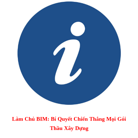
Làm Chủ BIM: Bí Quyết Chiến Thắng Mọi Gói
Thầu Xây Dựng