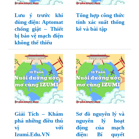
Lưu ý trước khi
Tổng hợp công thức
dùng điện: Aptomat
tính xác suất thống
chống giật – Thiết
kê và bài tập
bị bảo vệ mạch điện
không thể thiếu
Giải Tích – Khám
Sơ đồ nguyên lý và
phá những điều thú
nguyên lý hoạt
vị với
động của mạch
Izumi.Edu.VN
điện: Bí quyết