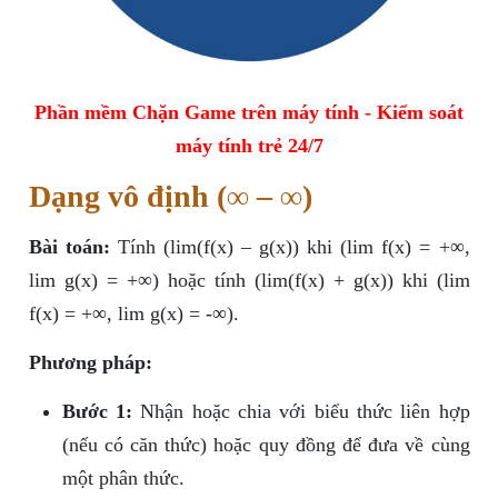
Phần mềm Chặn Game trên máy tính - Kiểm soát
máy tính trẻ 24/7
Dạng vô định (∞ – ∞)
Bài toán:
Tính (lim(f(x) – g(x)) khi (lim f(x) = +∞,
lim g(x) = +∞) hoặc tính (lim(f(x) + g(x)) khi (lim
f(x) = +∞, lim g(x) = -∞).
Phương pháp:
Bước 1:
Nhận hoặc chia với biểu thức liên hợp
(nếu có căn thức) hoặc quy đồng để đưa về cùng
một phân thức.