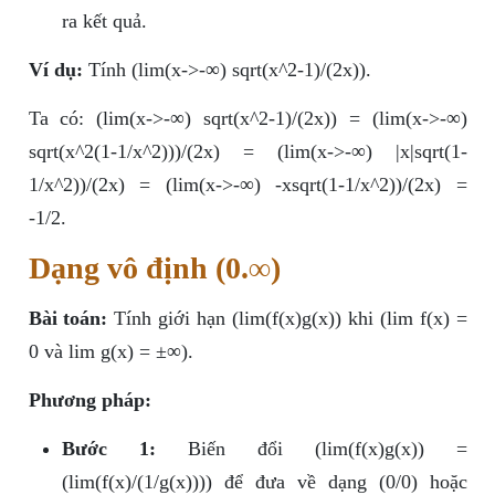
ra kết quả.
Ví dụ:
Tính (lim(x->-∞) sqrt(x^2-1)/(2x)).
Ta có: (lim(x->-∞) sqrt(x^2-1)/(2x)) = (lim(x->-∞)
sqrt(x^2(1-1/x^2)))/(2x) = (lim(x->-∞) |x|sqrt(1-
1/x^2))/(2x) = (lim(x->-∞) -xsqrt(1-1/x^2))/(2x) =
-1/2.
Dạng vô định (0.∞)
Bài toán:
Tính giới hạn (lim(f(x)g(x)) khi (lim f(x) =
0 và lim g(x) = ±∞).
Phương pháp:
Bước 1:
Biến đổi (lim(f(x)g(x)) =
(lim(f(x)/(1/g(x)))) để đưa về dạng (0/0) hoặc