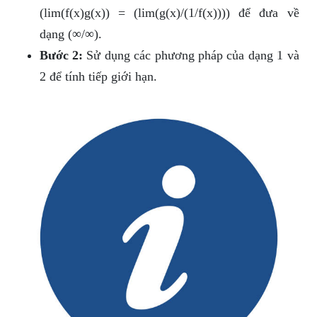
(lim(f(x)g(x)) = (lim(g(x)/(1/f(x)))) để đưa về
dạng (∞/∞).
Bước 2:
Sử dụng các phương pháp của dạng 1 và
2 để tính tiếp giới hạn.