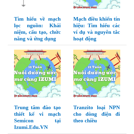
Tìm hiểu về mạch
Mạch điều khiển tín
lọc nguồn: Khái
hiệu: Tìm hiểu các
niệm, cấu tạo, chức
ví dụ và nguyên tắc
năng và ứng dụng
hoạt động
Trung tâm đào tạo
Tranzito loại NPN
thiết kế vi mạch
cho dòng điện đi
Semicon tại
theo chiều
Izumi.Edu.VN