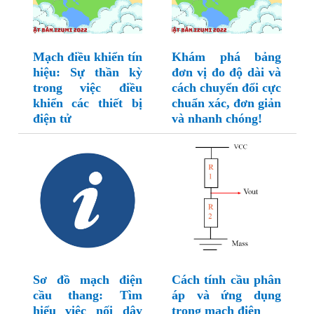
Mạch điều khiển tín
Khám phá bảng
hiệu: Sự thần kỳ
đơn vị đo độ dài và
trong việc điều
cách chuyển đổi cực
khiển các thiết bị
chuẩn xác, đơn giản
điện tử
và nhanh chóng!
Sơ đồ mạch điện
Cách tính cầu phân
cầu thang: Tìm
áp và ứng dụng
hiểu việc nối dây
trong mạch điện