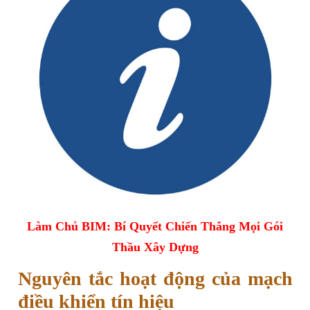
Làm Chủ BIM: Bí Quyết Chiến Thắng Mọi Gói
Thầu Xây Dựng
Nguyên tắc hoạt động của mạch
điều khiển tín hiệu