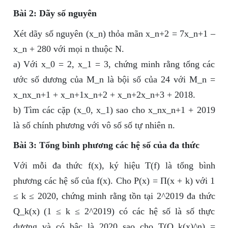
Bài 2: Dãy số nguyên
Xét dãy số nguyên (x_n) thỏa mãn x_n+2 = 7x_n+1 –
x_n + 280 với mọi n thuộc N.
a) Với x_0 = 2, x_1 = 3, chứng minh rằng tổng các
ước số dương của M_n là bội số của 24 với M_n =
x_nx_n+1 + x_n+1x_n+2 + x_n+2x_n+3 + 2018.
b) Tìm các cặp (x_0, x_1) sao cho x_nx_n+1 + 2019
là số chính phương với vô số số tự nhiên n.
Bài 3: Tổng bình phương các hệ số của đa thức
Với mỗi đa thức f(x), ký hiệu T(f) là tổng bình
phương các hệ số của f(x). Cho P(x) = Π(x + k) với 1
≤ k ≤ 2020, chứng minh rằng tồn tại 2^2019 đa thức
Q_k(x) (1 ≤ k ≤ 2^2019) có các hệ số là số thực
dương và có bậc là 2020 sao cho T(Q_k(x)^n) =