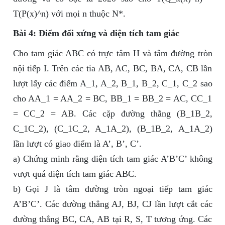
T(P(x)^n) với mọi n thuộc N*.
Bài 4: Điểm đối xứng và diện tích tam giác
Cho tam giác ABC có trực tâm H và tâm đường tròn
nội tiếp I. Trên các tia AB, AC, BC, BA, CA, CB lần
lượt lấy các điểm A_1, A_2, B_1, B_2, C_1, C_2 sao
cho AA_1 = AA_2 = BC, BB_1 = BB_2 = AC, CC_1
= CC_2 = AB. Các cặp đường thẳng (B_1B_2,
C_1C_2), (C_1C_2, A_1A_2), (B_1B_2, A_1A_2)
lần lượt có giao điểm là A’, B’, C’.
a) Chứng minh rằng diện tích tam giác A’B’C’ không
vượt quá diện tích tam giác ABC.
b) Gọi J là tâm đường tròn ngoại tiếp tam giác
A’B’C’. Các đường thẳng AJ, BJ, CJ lần lượt cắt các
đường thẳng BC, CA, AB tại R, S, T tương ứng. Các