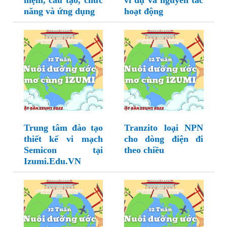
niệm, cấu tạo, chức
ví dụ và nguyên tắc
năng và ứng dụng
hoạt động
Trung tâm đào tạo
Tranzito loại NPN
thiết kế vi mạch
cho dòng điện đi
Semicon tại
theo chiều
Izumi.Edu.VN