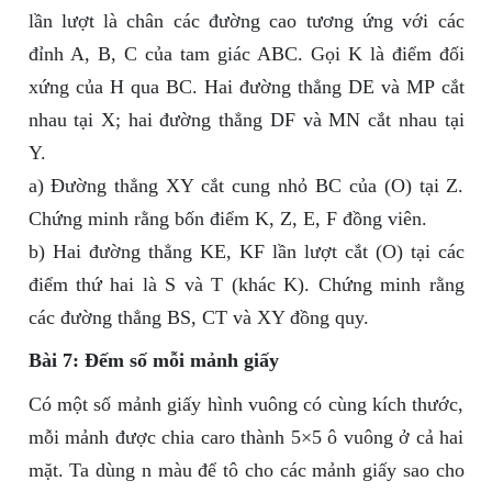
lần lượt là chân các đường cao tương ứng với các
đỉnh A, B, C của tam giác ABC. Gọi K là điểm đối
xứng của H qua BC. Hai đường thẳng DE và MP cắt
nhau tại X; hai đường thẳng DF và MN cắt nhau tại
Y.
a) Đường thẳng XY cắt cung nhỏ BC của (O) tại Z.
Chứng minh rằng bốn điểm K, Z, E, F đồng viên.
b) Hai đường thẳng KE, KF lần lượt cắt (O) tại các
điểm thứ hai là S và T (khác K). Chứng minh rằng
các đường thẳng BS, CT và XY đồng quy.
Bài 7: Đếm số mỗi mảnh giấy
Có một số mảnh giấy hình vuông có cùng kích thước,
mỗi mảnh được chia caro thành 5×5 ô vuông ở cả hai
mặt. Ta dùng n màu để tô cho các mảnh giấy sao cho