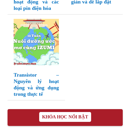
hoạt động và các
giản và dễ lắp đặt
loại pin điện hóa
Transistor –
Nguyên lý hoạt
động và ứng dụng
trong thực tế
KHÓA HỌC NỔI BẬT