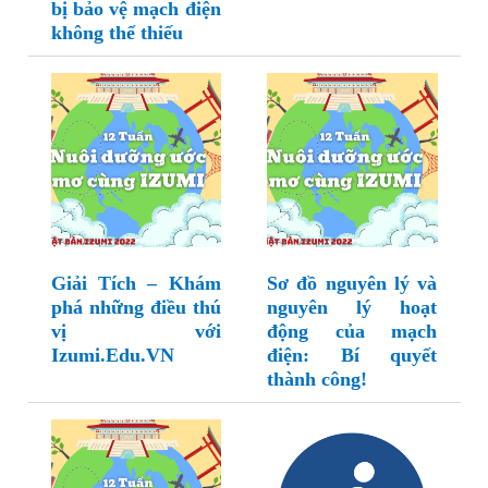
bị bảo vệ mạch điện
không thể thiếu
Giải Tích – Khám
Sơ đồ nguyên lý và
phá những điều thú
nguyên lý hoạt
vị với
động của mạch
Izumi.Edu.VN
điện: Bí quyết
thành công!