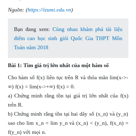
Nguồn: (
https://izumi.edu.vn
)
Bạn đang xem:
Cùng nhau khám phá tài liệu
điểm cao học sinh giỏi Quốc Gia THPT Môn
Toán năm 2018
Bài 1: Tìm giá trị lớn nhất của một hàm số
Cho hàm số f(x) liên tục trên R và thỏa mãn lim(x->-
∞) f(x) = lim(x->+∞) f(x) = 0.
a) Chứng minh rằng tồn tại giá trị lớn nhất của f(x)
trên R.
b) Chứng minh rằng tồn tại hai dãy số (x_n) và (y_n)
sao cho lim x_n = lim y_n và (x_n) < (y_n), f(x_n) =
f(y_n) với mọi n.