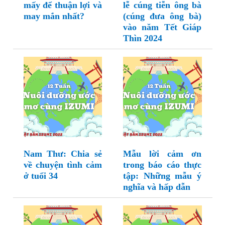
mấy để thuận lợi và
lễ cúng tiễn ông bà
may mắn nhất?
(cúng đưa ông bà)
vào năm Tết Giáp
Thìn 2024
Nam Thư: Chia sẻ
Mẫu lời cảm ơn
về chuyện tình cảm
trong báo cáo thực
ở tuổi 34
tập: Những mẫu ý
nghĩa và hấp dẫn