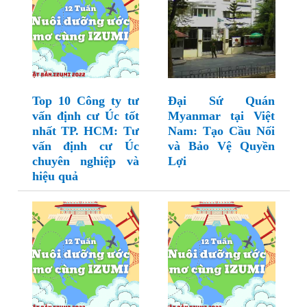
Top 10 Công ty tư
Đại Sứ Quán
vấn định cư Úc tốt
Myanmar tại Việt
nhất TP. HCM: Tư
Nam: Tạo Cầu Nối
vấn định cư Úc
và Bảo Vệ Quyền
chuyên nghiệp và
Lợi
hiệu quả