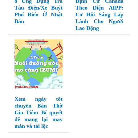
8 Ứng Dụng Tra
Định Cư Canada
Tàu Điện/Xe Buýt
Theo Diện AIPP:
Phổ Biến Ở Nhật
Cơ Hội Sáng Lấp
Bản
Lánh Cho Người
Lao Động
Xem ngày tốt
chuyển Bàn Thờ
Gia Tiên: Bí quyết
để mang lại may
mắn và tài lộc