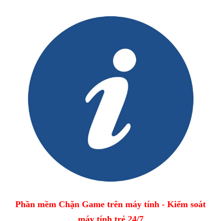
Phần mềm Chặn Game trên máy tính - Kiểm soát
máy tính trẻ 24/7