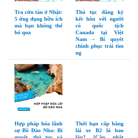
Tra cứu tàu ở Nhật:
Thủ tục đăng ký
5 ứng dụng hữu ích
kết hôn với người
mà bạn không thể
có quốc tịch
bỏ qua
Canada tại Việt
Nam – Bí quyết
chinh phục trái tim
ng
Hợp pháp hóa lãnh
Thời hạn cấp bằng
sự Bồ Đào Nha: Bí
lái xe B2 là bao
quyết, thủ tục và
lâu? [Cập nhật