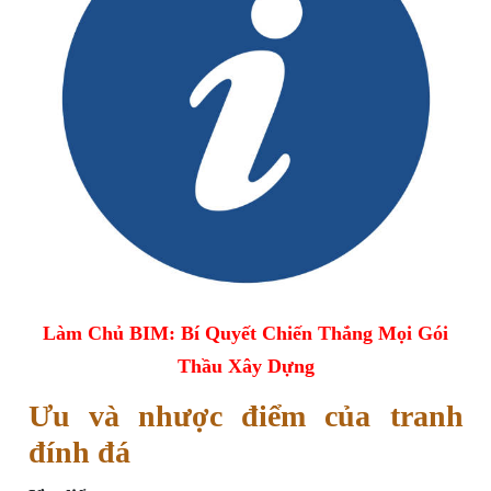
Làm Chủ BIM: Bí Quyết Chiến Thắng Mọi Gói
Thầu Xây Dựng
Ưu và nhược điểm của tranh
đính đá